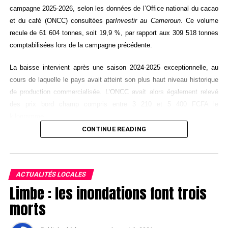
campagne 2025-2026, selon les données de l’Office national du cacao
et du café (ONCC) consultées par
Investir au Cameroun
. Ce volume
recule de 61 604 tonnes, soit 19,9 %, par rapport aux 309 518 tonnes
comptabilisées lors de la campagne précédente.
La baisse intervient après une saison 2024-2025 exceptionnelle, au
cours de laquelle le pays avait atteint son plus haut niveau historique
de production commercialisée. L’ONCC avait alors également relevé
des prix bord champ compris entre 3 210 et 5 400 FCFA le
kilogramme.
CONTINUE READING
La notion de production commercialisée désigne les volumes
enregistrés dans les circuits officiels de commercialisation. Elle ne
correspond donc pas nécessairement à l’intégralité des fèves
ACTUALITÉS LOCALES
récoltées dans les plantations, en raison notamment des stocks, des
Limbe : les inondations font trois
décalages de vente ou d’éventuels flux échappant aux circuits suivis
par le régulateur.
morts
Le plus faible volume en cinq campagnes