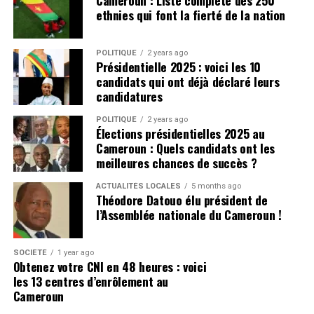
les achats ont progressé plus rapidement, ou diminué moins
ethnies qui font la fierté de la nation
fortement, dans certains autres bassins.
Le Sud-Ouest arrive en deuxième position avec 19,87 % des achats,
POLITIQUE
2 years ago
Présidentielle 2025 : voici les 10
soit environ 49 261 tonnes. Il est suivi du Littoral, qui représente
candidats qui ont déjà déclaré leurs
18,50 % du total, correspondant à près de 45 864 tonnes.
candidatures
Les régions du Sud et de l’Est concentrent respectivement 6,54 % et
POLITIQUE
2 years ago
Élections présidentielles 2025 au
6,17 % des achats. L’Ouest en représente 4,14 %, devant le Nord-
Cameroun : Quels candidats ont les
Ouest et l’Adamaoua, dont les parts restent marginales à 0,19 % et
meilleures chances de succès ?
0,06 %.
ACTUALITÉS LOCALES
5 months ago
Théodore Datouo élu président de
Cette répartition retrace les lieux d’enregistrement des achats et non
l’Assemblée nationale du Cameroun !
nécessairement l’origine géographique exacte des fèves. Des volumes
produits dans une région peuvent en effet être acheminés et
commercialisés dans une autre.
SOCIÉTÉ
1 year ago
Obtenez votre CNI en 48 heures : voici
les 13 centres d’enrôlement au
La campagne 2025-2026 marque ainsi une rupture après le record de
Cameroun
l’année précédente. Mais l’interprétation de cette chute nécessitera