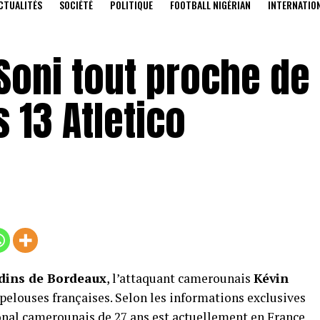
CTUALITÉS
SOCIÉTÉ
POLITIQUE
FOOTBALL NIGÉRIAN
INTERNATIO
Soni tout proche de
 13 Atletico
dins de Bordeaux
, l’attaquant camerounais
Kévin
 pelouses françaises. Selon les informations exclusives
ional camerounais de 27 ans est actuellement en France