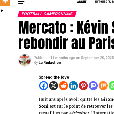
ACCUEIL
DERNIÈRES A
FOOTBALL CAMEROUNAIS
Mercato : Kévin 
rebondir au Paris
Published
11 months ago
on
September 20, 2025
By
La Rédaction
Spread the love
Huit ans après avoir quitté les
Giron
Soni
est sur le point de retrouver les
recueillies par
Africafoot
, l’internat