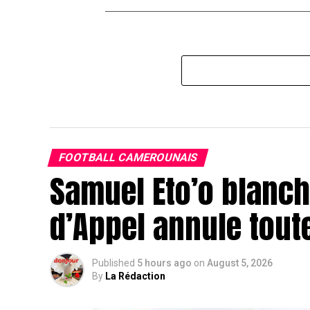
FOOTBALL CAMEROUNAIS
Samuel Eto’o blanchi
d’Appel annule tout
Published
5 hours ago
on
August 5, 2026
By
La Rédaction