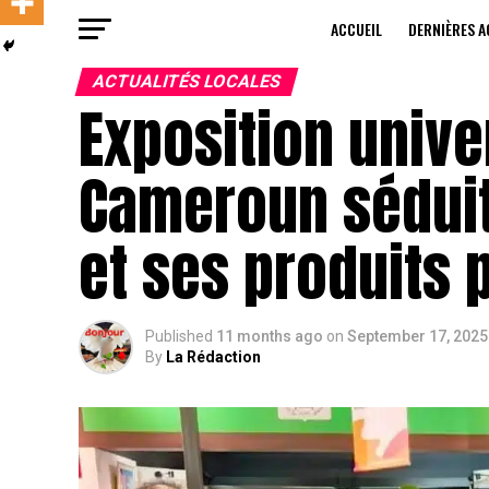
ACCUEIL
DERNIÈRES A
ACTUALITÉS LOCALES
Exposition univer
Cameroun séduit
et ses produits 
Published
11 months ago
on
September 17, 2025
By
La Rédaction