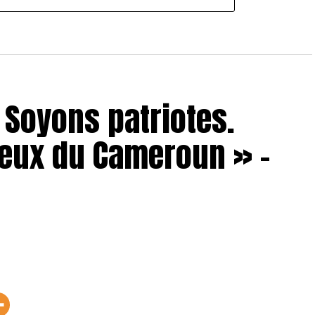
 Soyons patriotes.
eux du Cameroun » –