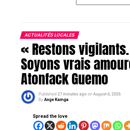
ACTUALITÉS LOCALES
« Restons vigilants.
Soyons vrais amour
Atonfack Guemo
Published
27 minutes ago
on
August 6, 2026
By
Ange Kamga
Spread the love