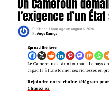
Un Cameroun demain
l’exigence d’un État
Published
1 hour ago
on
August 6, 2026
By
Ange Kamga
Spread the love
Le Cameroun est à un tournant. Le pays do
capacité à transformer ses richesses en pr
Rejoindre notre chaîne télégram pour 
Cliquez ici