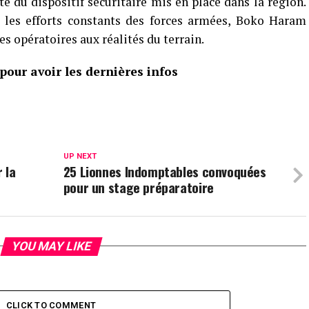
ité du dispositif sécuritaire mis en place dans la région.
t les efforts constants des forces armées, Boko Haram
s opératoires aux réalités du terrain.
our avoir les dernières infos
UP NEXT
 la
25 Lionnes Indomptables convoquées
pour un stage préparatoire
YOU MAY LIKE
CLICK TO COMMENT