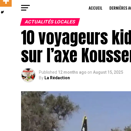
ACCUEIL
DERNIÈRES A
ACTUALITÉS LOCALES
10 voyageurs ki
sur l’axe Kouss
Published
12 months ago
on
August 15, 2025
By
La Rédaction