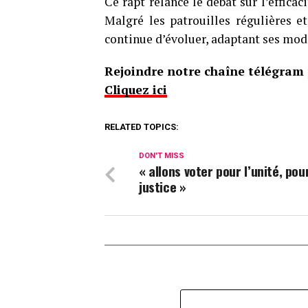
Ce rapt relance le débat sur l’efficac
Malgré les patrouilles régulières e
continue d’évoluer, adaptant ses mode
Rejoindre notre chaîne télégram p
Cliquez ici
RELATED TOPICS:
DON'T MISS
« allons voter pour l’unité, pour
justice »