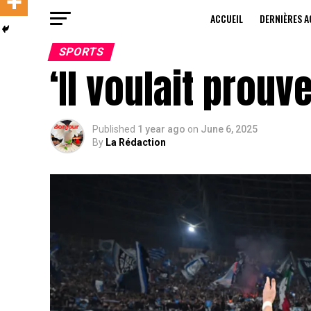
ACCUEIL
DERNIÈRES A
SPORTS
‘Il voulait prou
Published
1 year ago
on
June 6, 2025
By
La Rédaction