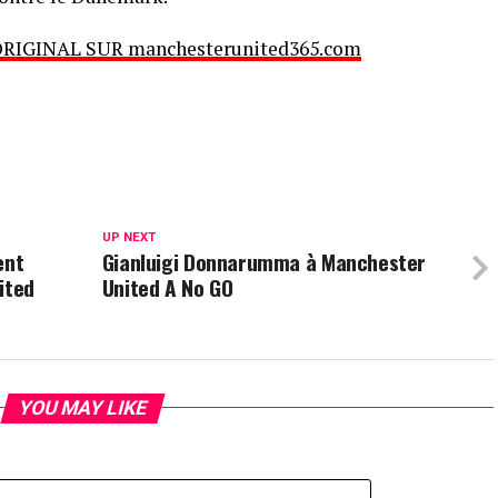
ORIGINAL SUR manchesterunited365.com
UP NEXT
ent
Gianluigi Donnarumma à Manchester
ited
United A No GO
YOU MAY LIKE