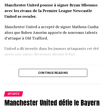
Manchester United pousse à signer Bryan Mbeumo
avec les rivaux de la Premier League Newcastle
United se reculer.
Manchester United a accepté de signer Matheus Cunha
alors que Ruben Amorim apporte de nouveaux talents
d’attaque à Old Trafford.
United a dû investir dans les joueurs attaquants cet été
après une saison décevante devant le but.
Cunha a peut-être marqué 16 buts pour Wolverhampton
Wanderers la saison dernière, mais lui seul ne résoudra
CONTINUE READING
pas les problèmes d’attaque de United.
La première offre de United pour Bryan Mbeumo a
échoué, mais l’attaquant de Brentford reste une cible
SPORTS
clé pour Amorim.
Manchester United défie le Bayern