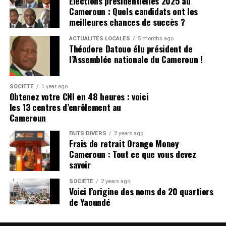
Élections présidentielles 2025 au
United doit naviguer avec soin leurs finances, après
Cameroun : Quels candidats ont les
avoir déjà dépensé un montant important pour le
meilleures chances de succès ?
service d’attaque. Ils ont d’autres postes qui ont besoin
ACTUALITÉS LOCALES
5 months ago
de recrutement, sinon l’équipe pourrait lutter contre
Théodore Datouo élu président de
l’équilibre de l’équipe.
l’Assemblée nationale du Cameroun !
CLIQUEZ ICI POUR LIRE L’ARTICLE ORIGINAL SUR
SOCIÉTÉ
1 year ago
manchesterunited365.com
Obtenez votre CNI en 48 heures : voici
les 13 centres d’enrôlement au
Pour avoir les dernières infos
Cameroun
Cliquez ici
FAITS DIVERS
2 years ago
Frais de retrait Orange Money
Cameroun : Tout ce que vous devez
Photo de MB Media / Getty Images
savoir
Matthijs de Ligt partage ce qu’il
SOCIÉTÉ
2 years ago
Voici l’origine des noms de 20 quartiers
pense de Ruben Amorim
de Yaoundé
De Ligt a eu une première saison solide à United, mais les