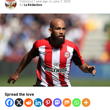
Published
1 year ago
on
June 7, 2025
By
La Rédaction
Spread the love