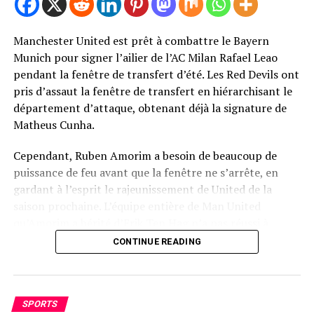
Manchester United est prêt à combattre le Bayern
Photo de Mark Leech / Offside / Offside via Getty Images
Munich pour signer l’ailier de l’AC Milan Rafael Leao
Newcastle United Retour de Bryan
pendant la fenêtre de transfert d’été. Les Red Devils ont
pris d’assaut la fenêtre de transfert en hiérarchisant le
Mbeumo
département d’attaque, obtenant déjà la signature de
Matheus Cunha.
Sans surprise, United n’a pas été le seul à cibler une
décision de signer MBEUMO.
Cependant, Ruben Amorim a besoin de beaucoup de
puissance de feu avant que la fenêtre ne s’arrête, en
Le rapport télégraphique selon lequel Newcastle United
gardant à l’esprit le rajeunissement de United de la
avait fait de MBEUMO sa cible les plus attaquantes pour
saison prochaine. L’équipe entière de Man United
la fenêtre de transfert d’été.
qu’Amorim a hérité d’Erik Ten Hag n’a pas réussi à
s’adapter aux nouvelles demandes tactiques.
CONTINUE READING
MBEUMO a été «universellement aimé» à l’intérieur du
parc St James, avec des décideurs clés désireux d’attirer
Cependant, le département des attaques en particulier
MBEUMO jusqu’à Tyneside.
a lutté contre les incohérences et les mauvaises
contributions avant même que Amorim n’arrive au club.
SPORTS
Cependant, il a suggéré que Newcastle se soit retiré sur