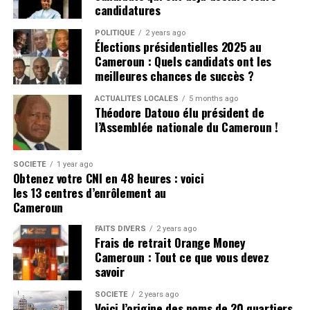
candidatures
POLITIQUE
2 years ago
Élections présidentielles 2025 au
Cameroun : Quels candidats ont les
meilleures chances de succès ?
ACTUALITÉS LOCALES
5 months ago
Théodore Datouo élu président de
l’Assemblée nationale du Cameroun !
SOCIÉTÉ
1 year ago
Obtenez votre CNI en 48 heures : voici
les 13 centres d’enrôlement au
Cameroun
FAITS DIVERS
2 years ago
Frais de retrait Orange Money
Cameroun : Tout ce que vous devez
savoir
SOCIÉTÉ
2 years ago
Voici l’origine des noms de 20 quartiers