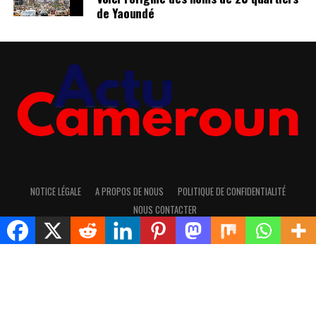
de Yaoundé
NOTICE LÉGALE
A PROPOS DE NOUS
POLITIQUE DE CONFIDENTIALITÉ
NOUS CONTACTER
Copyright © 2017 actucameroun.info
Rejoindre notre groupe télégram pour avoir les dernières
infos
Cliquez ici