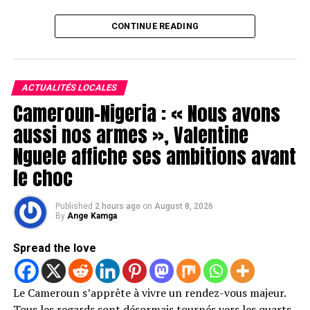
CONTINUE READING
ACTUALITÉS LOCALES
Cameroun–Nigeria : « Nous avons
aussi nos armes », Valentine
Nguele affiche ses ambitions avant
le choc
Published
2 hours ago
on
August 8, 2026
By
Ange Kamga
Spread the love
Le Cameroun s’apprête à vivre un rendez-vous majeur.
Tous les regards sont désormais tournés vers les quarts