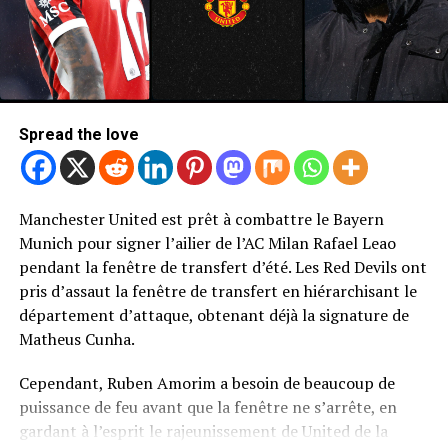
Spread the love
Manchester United est prêt à combattre le Bayern
Photo de Mark Leech / Offside / Offside via Getty Images
Munich pour signer l’ailier de l’AC Milan Rafael Leao
Newcastle United Retour de Bryan
pendant la fenêtre de transfert d’été. Les Red Devils ont
pris d’assaut la fenêtre de transfert en hiérarchisant le
Mbeumo
département d’attaque, obtenant déjà la signature de
Matheus Cunha.
Sans surprise, United n’a pas été le seul à cibler une
décision de signer MBEUMO.
Cependant, Ruben Amorim a besoin de beaucoup de
puissance de feu avant que la fenêtre ne s’arrête, en
Le rapport télégraphique selon lequel Newcastle United
gardant à l’esprit le rajeunissement de United de la
avait fait de MBEUMO sa cible les plus attaquantes pour