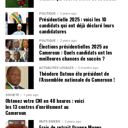
manchesterunited365.com
raté la place de la Ligue des champions pour la saison
Portuguse.
prochaine.
Pour avoir les dernières infos
POLITIQUE
2 years ago
Présidentielle 2025 : voici les 10
Cliquez ici
Plus de nouvelles de Manchester
candidats qui ont déjà déclaré leurs
candidatures
United:
POLITIQUE
2 years ago
Élections présidentielles 2025 au
United doit naviguer avec soin leurs finances, après
Cameroun : Quels candidats ont les
avoir déjà dépensé un montant important pour le
meilleures chances de succès ?
service d’attaque. Ils ont d’autres postes qui ont besoin
ACTUALITÉS LOCALES
5 months ago
de recrutement, sinon l’équipe pourrait lutter contre
Théodore Datouo élu président de
l’équilibre de l’équipe.
l’Assemblée nationale du Cameroun !
CLIQUEZ ICI POUR LIRE L’ARTICLE ORIGINAL SUR
SOCIÉTÉ
1 year ago
manchesterunited365.com
Obtenez votre CNI en 48 heures : voici
les 13 centres d’enrôlement au
Pour avoir les dernières infos
Cameroun
Cliquez ici
FAITS DIVERS
2 years ago
Frais de retrait Orange Money