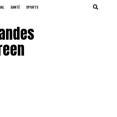
NAL
SANTÉ
SPORTS
nandes
reen