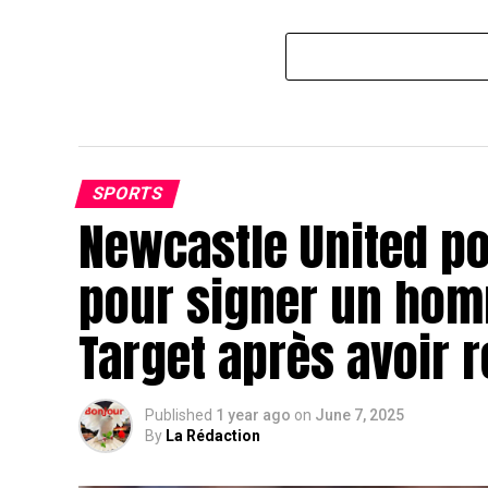
SPORTS
Newcastle United p
pour signer un hom
Target après avoir
Published
1 year ago
on
June 7, 2025
By
La Rédaction