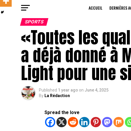
ACCUEIL
DERNIÈRES A
SPORTS
«Toutes les qua
a déjà donné à 
Light pour une s
Published
1 year ago
on
June 4, 2025
By
La Rédaction
Spread the love