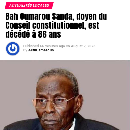
ACTUALITÉS LOCALES
Bah Oumarou Sanda, doyen du
Conseil constitutionnel, est
décédé à 86 ans
Published
44 minutes ago
on
August 7, 2026
By
ActuCameroun