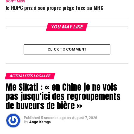
DON'T MISS
le RDPC pris à son propre piège face au MRC
YOU MAY LIKE
CLICK TO COMMENT
ACTUALITÉS LOCALES
Me Sikati : « en Chine je ne vois
pas jusqu’ici des regroupements
de buveurs de bière »
Published
5 seconds ago
on
August 7, 2026
By
Ange Kamga