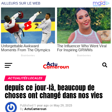
ACTUALITÉS LOCALES
depuis ce jour-là, beaucoup de
choses ont changé dans nos vies
Published
1 year ago
on
May 29, 2025
By
ActuCameroun