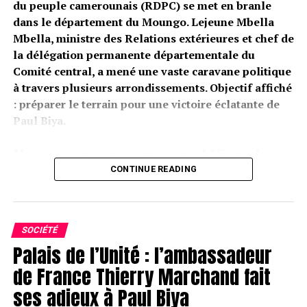
du peuple camerounais (RDPC) se met en branle
dans le département du Moungo. Lejeune Mbella
Mbella, ministre des Relations extérieures et chef de
la délégation permanente départementale du
Comité central, a mené une vaste caravane politique
à travers plusieurs arrondissements. Objectif affiché
: préparer le terrain pour une victoire éclatante de
Paul Biya.
Une caravane pour remobiliser la
CONTINUE READING
base du RDPC
Melong, Baré-Bakem, Nkongsamba I, II et III… La
tournée de Lejeune Mbella Mbella s’est poursuivie ce
SOCIÉTÉ
week-end dans les grandes localités du Moungo.
Palais de l’Unité : l’ambassadeur
Partout, la même mission :
rallier et galvaniser les
de France Thierry Marchand fait
militants
autour de la candidature de Paul Biya à la
ses adieux à Paul Biya
présidentielle 2025.