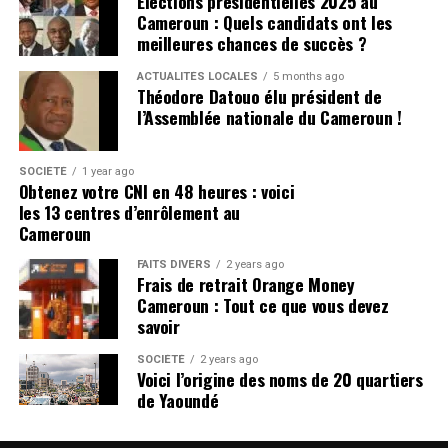
Élections présidentielles 2025 au
annoncé pour un nouveau mandat, reste plus que
Cameroun : Quels candidats ont les
jamais la figure tutélaire autour de laquelle
Nommé en 2022, Thierry Marchand aura accompagné
meilleures chances de succès ?
s’organise toute la stratégie du Moungo.
plusieurs chantiers stratégiques de la relation franco-
ACTUALITÉS LOCALES
5 months ago
camerounaise, notamment sur les plans économique,
Théodore Datouo élu président de
CLIQUEZ ici pour lire tout l’article sur
culturel et sécuritaire. Son départ marque la fin d’une
l’Assemblée nationale du Cameroun !
infocameroun.com
étape importante, mais les deux capitales entendent
maintenir le cap d’un partenariat solide.
Rejoindre notre chaîne télégram pour avoir les
SOCIÉTÉ
1 year ago
Obtenez votre CNI en 48 heures : voici
dernières infos
CLIQUEZ ici pour lire tout l’article sur
les 13 centres d’enrôlement au
Cliquez ici
infocameroun.com
Cameroun
FAITS DIVERS
2 years ago
Rejoindre notre chaîne télégram pour avoir les
Frais de retrait Orange Money
dernières infos
Cameroun : Tout ce que vous devez
Cliquez ici
savoir
SOCIÉTÉ
2 years ago
Voici l’origine des noms de 20 quartiers
de Yaoundé