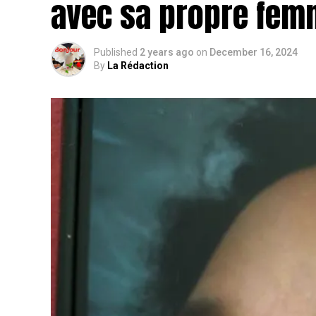
avec sa propre fem
Published
2 years ago
on
December 16, 2024
By
La Rédaction