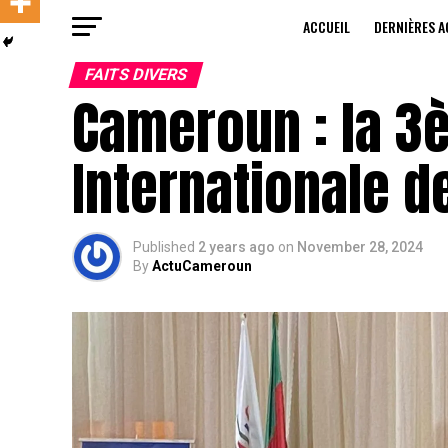
ACCUEIL
DERNIÈRES A
FAITS DIVERS
Cameroun : la 3
Internationale d
Published
2 years ago
on
November 28, 2024
By
ActuCameroun