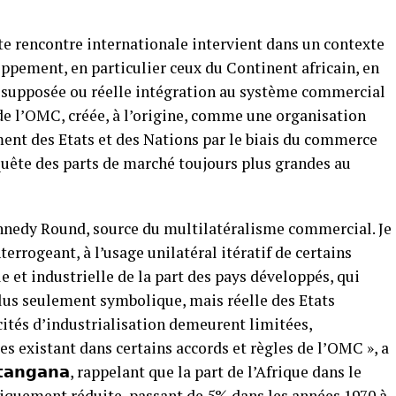
e rencontre internationale intervient dans un contexte
oppement, en particulier ceux du Continent africain, en
ur supposée ou réelle intégration au système commercial
 de l’OMC, créée, à l’origine, comme une organisation
nt des Etats et des Nations par le biais du commerce
te des parts de marché toujours plus grandes au
Kennedy Round, source du multilatéralisme commercial. Je
errogeant, à l’usage unilatéral itératif de certains
et industrielle de la part des pays développés, qui
plus seulement symbolique, mais réelle des Etats
acités d’industrialisation demeurent limitées,
 existant dans certains accords et règles de l’OMC », a
 𝗔𝘁𝗮𝗻𝗴𝗮𝗻𝗮, rappelant que la part de l’Afrique dans le
iquement réduite, passant de 5% dans les années 1970 à