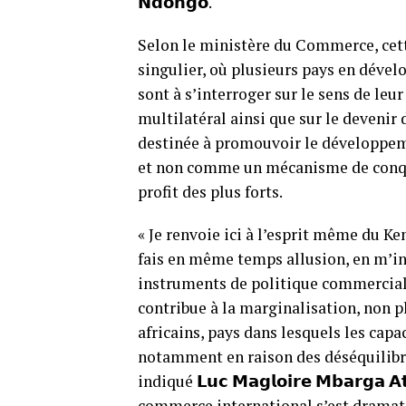
𝗡𝗱𝗼𝗻𝗴𝗼.
Selon le ministère du Commerce, cett
singulier, où plusieurs pays en dével
sont à s’interroger sur le sens de le
multilatéral ainsi que sur le devenir
destinée à promouvoir le développeme
et non comme un mécanisme de conquê
profit des plus forts.
« Je renvoie ici à l’esprit même du 
fais en même temps allusion, en m’int
instruments de politique commerciale 
contribue à la marginalisation, non 
africains, pays dans lesquels les cap
notamment en raison des déséquilibres
indiqué 𝗟𝘂𝗰 𝗠𝗮𝗴𝗹𝗼𝗶𝗿𝗲 𝗠𝗯𝗮𝗿𝗴𝗮
commerce international s’est dramat