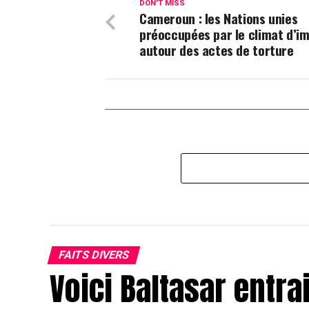
DON'T MISS
Cameroun : les Nations unies
préoccupées par le climat d’i
autour des actes de torture
FAITS DIVERS
Voici Baltasar entra