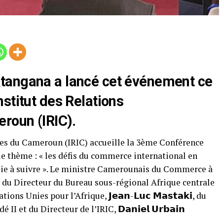
tangana a lancé cet événement ce
stitut des Relations
roun (IRIC).
ales du Cameroun (IRIC) accueille la 3ème Conférence
e thème : « les défis du commerce international en
voie à suivre ». Le ministre Camerounais du Commerce à
e du Directeur du Bureau sous-régional Afrique centrale
 Unies pour l’Afrique, 𝗝𝗲𝗮𝗻-𝗟𝘂𝗰 𝗠𝗮𝘀𝘁𝗮𝗸𝗶, du
I et du Directeur de l’IRIC, 𝗗𝗮𝗻𝗶𝗲𝗹 𝗨𝗿𝗯𝗮𝗶𝗻