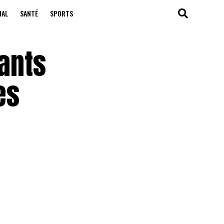
NAL
SANTÉ
SPORTS
iants
es