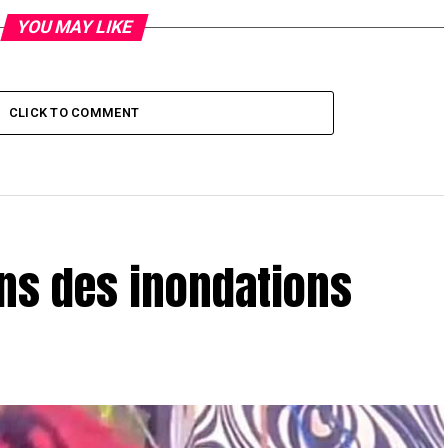
YOU MAY LIKE
CLICK TO COMMENT
ns des inondations