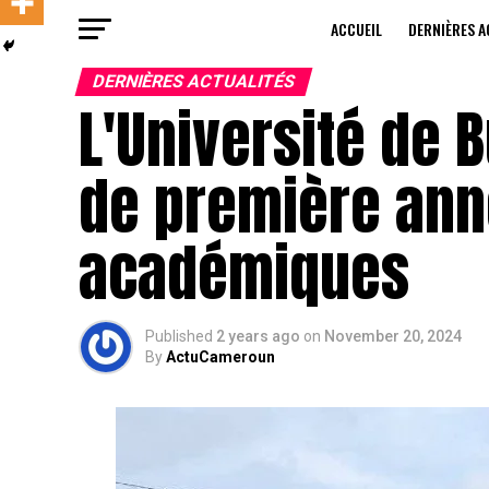
ACCUEIL
DERNIÈRES A
DERNIÈRES ACTUALITÉS
L'Université de 
de première ann
académiques
Published
2 years ago
on
November 20, 2024
By
ActuCameroun