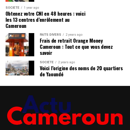
l’ouverture de cette enquête. Le commandant de la
Légion de Gendarmerie attend les résultats de cette
SOCIÉTÉ
1 year ago
Obtenez votre CNI en 48 heures : voici
enquête dans les 72 heures à compter du 27 novembre
les 13 centres d’enrôlement au
2024. Dans un rapport récent, le Comité des Nations
Cameroun
unies contre la torture recommande à l’Etat du
FAITS DIVERS
2 years ago
Cameroun de suspendre de leurs fonctions des
Frais de retrait Orange Money
personnels impliquées dans des cas de torture ou de
Cameroun : Tout ce que vous devez
mauvais traitement, pendant la durée de l’enquête.
savoir
Rejoindre notre groupe télégram pour avoir les
SOCIÉTÉ
2 years ago
Voici l’origine des noms de 20 quartiers
dernières infos
de Yaoundé
Cliquez ici