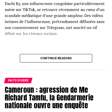
Dachi Ky, une influenceuse congolaise particulièrement
suivie sur TikTok, se retrouve récemment au cœur d’un
scandale médiatique d’une grande ampleur. Des vidéos
intimes de l’influenceuse, prétendument diffusées sans
son consentement sur Telegram, ont suscité un vif
débat sur les réseaux sociaux.
L’incident a débuté lorsque Dachi Ky a partagé une vidéo
CONTINUE READING
privée, initialement destinée à un cercle restreint d’amis
proches. Cependant, il semble que certains membres de
ce cercle aient enregistré la vidéo et l’aient transmise à
son ex-compagnon, qui a ensuite divulgué les images au
FAITS DIVERS
public. Cette violation flagrante de la vie privée a
Cameroun : agression de Me
provoqué une vague d’indignation sur les plateformes
Richard Tamfu, la Gendarmerie
sociales, où de nombreux internautes ont exprimé leur
nationale ouvre une enquête
soutien à Dachi Ky, dénonçant cet abus de confiance.