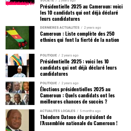
entendre toutes les parties, toutes les personnes
SOCIÉTÉ
2 years ago
Présidentielle 2025 au Cameroun: voici
pouvant contribuer à la manifestation de la vérité.
les 10 candidats qui ont déjà déclaré
leurs candidatures
Pour rappel, une vidéo devenue virale sur les réseaux
sociaux depuis le 27 novembre montre l’agression de
DERNIÈRES ACTUALITÉS
2 years ago
Cameroun : Liste complète des 250
l’avocat par des hommes en tenue. Selon les
ethnies qui font la fierté de la nation
informations des organisations de défense des droits de
l’homme, Me Tamfu s’opposait à l’arrestation de son
client par des éléments des Forces de défense et de
POLITIQUE
2 years ago
Présidentielle 2025 : voici les 10
sécurité ne détenant aucun mandat lorsqu’il a été
candidats qui ont déjà déclaré leurs
brutalisé. Il a été conduit à l’hôpital Laquintinie pour
candidatures
des soins.
POLITIQUE
2 years ago
Élections présidentielles 2025 au
Depuis la publication de cette vidéo, les organisations de
Cameroun : Quels candidats ont les
défense des droits humains comme Mandela Center
meilleures chances de succès ?
international et des hommes politiques comme Maurice
Kamto dénonce « les traitements inhumains » et
ACTUALITÉS LOCALES
5 months ago
Théodore Datouo élu président de
demandent l’ouverture immédiate d’une enquête. La
l’Assemblée nationale du Cameroun !
Gendarmerie nationale n’a pas tardé à prescrire