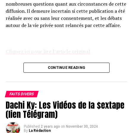
nombreuses questions quant aux circonstances de cette
diffusion. Il demeure incertain si cette publication a été
réalisée avec ou sans leur consentement, et les débats
autour de la vie privée sont relancés par cette affaire.
Cliquez ici pour lire l’article original
Les contenus de nature privée, comme les vidéos
CONTINUE READING
intimes, sont protégés par des lois strictes dans de
nombreux pays, et leur diffusion non…
FAITS DIVERS
Dachi Ky: Les Vidéos de la $extape
CLIQUEZ ici pour lire tout l’article sur
(lien Télégram)
infocameroun.com
Published
2 years ago
on
November 30, 2024
By
La Rédaction