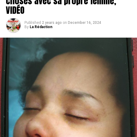
choses avec sa propre femme,
VIDÉO
Published
2 years ago
on
December 16, 2024
By
La Rédaction