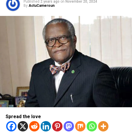
Published
2 years ago
on
November 20, 2024
By
ActuCameroun
Spread the love