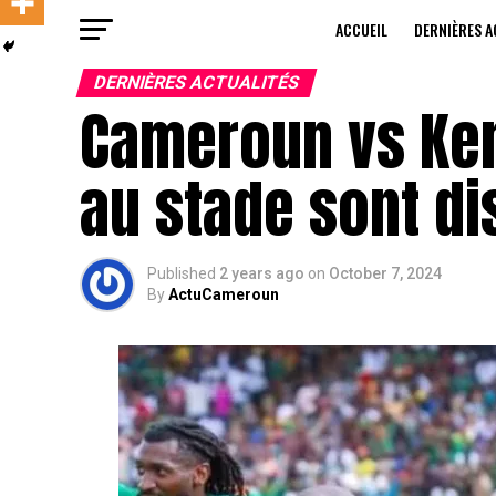
ACCUEIL
DERNIÈRES A
DERNIÈRES ACTUALITÉS
Cameroun vs Keny
au stade sont di
Published
2 years ago
on
October 7, 2024
By
ActuCameroun