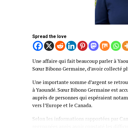
Spread the love
Une affaire qui fait beaucoup parler à Yaou
Sœur Bibono Germaine, d’avoir collecté pl
Une importante somme d’argent se retrouve
à Yaoundé. Sœur Bibono Germaine est accu
auprès de personnes qui espéraient notamm
vers l’Europe et le Canada.
Selon les informations rapportées par Ca
regroupées après avoir constaté les difficu