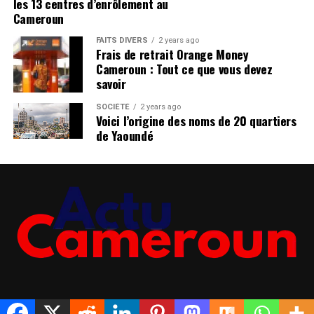
les 13 centres d’enrôlement au
Cliquez ici
infocameroun.com
Cameroun
FAITS DIVERS
2 years ago
Rejoindre notre chaîne télégram pour avoir les
Frais de retrait Orange Money
dernières infos
Cameroun : Tout ce que vous devez
Cliquez ici
savoir
SOCIÉTÉ
2 years ago
Voici l’origine des noms de 20 quartiers
de Yaoundé
NOTICE LÉGALE
A PROPOS DE NOUS
POLITIQUE DE CONFIDENTIALITÉ