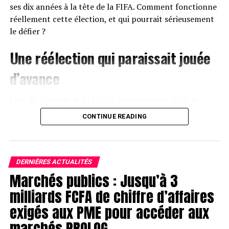
ses dix années à la tête de la FIFA. Comment fonctionne
réellement cette élection, et qui pourrait sérieusement
le défier ?
Une réélection qui paraissait jouée
d’avance
Lors du Congrès de la FIFA à Vancouver en 2026, le
message d’Infantino ne laissait planer aucun doute : il
CONTINUE READING
briguerait un troisième mandat complet, jusqu’en 2031,
très probablement sans opposition sérieuse. Sur
Instagram, en avril, il concluait avec son enthousiasme
habituel : « Le voyage continue ! »
DERNIÈRES ACTUALITÉS
Marchés publics : Jusqu’à 3
À l’époque, l’avenir de la FIFA semblait tracé. Mais en
milliards FCFA de chiffre d’affaires
l’espace de quelques semaines, tout a basculé. Le projet
exigés aux PME pour accéder aux
avorté de céder 21 % des activités commerciales et
événementielles de la FIFA à un fonds d’investissement
marchés PROLOG