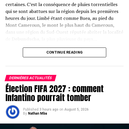
certaines. C’est la conséquence de pluies torrentielles
qui se sont abattues sur la région depuis les premières
heures du jour. Limbé étant comme Buea, au pied du
Mont Cameroun, le mont le plus haut du Cameroun,
dans une région du Sud-Ouest réputée abriter la localité
de
Debundscha
, la plus pluvieuse du pays…
Les corps des victimes
(images des réseaux sociaux).
CONTINUE READING
Le bilan provisoire parle de trois morts, selon des
sources concordantes : une femme enceinte, sa sœur et
leur son oncle. Ils ont été ensevelis par les eaux en furie.
DERNIÈRES ACTUALITÉS
La situation n’est pas encore revenue à la normale, et
Élection FIFA 2027 : comment
les recherches se poursuivent encore dans les quartiers.
Les autorités sont mobilisées pour sensibiliser les
Infantino pourrait tomber
populations sur les mesures à adopter.
Published
3 hours ago
on
August 5, 2026
Ci-dessous, des images des inondations
By
Nathan Mba
Limbé sous les eaux