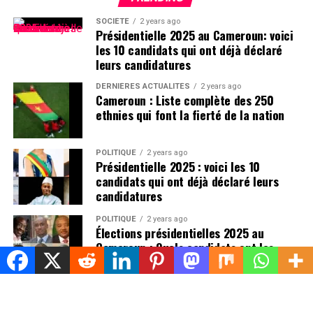
www.immigates.com
SOCIÉTÉ
2 years ago
Présidentielle 2025 au Cameroun: voici
Rejoindre notre chaîne télégram pour avoir les
les 10 candidats qui ont déjà déclaré
dernières infos
leurs candidatures
Cliquez ici
DERNIÈRES ACTUALITÉS
2 years ago
Cameroun : Liste complète des 250
ethnies qui font la fierté de la nation
POLITIQUE
2 years ago
Présidentielle 2025 : voici les 10
candidats qui ont déjà déclaré leurs
candidatures
POLITIQUE
2 years ago
Élections présidentielles 2025 au
Cameroun : Quels candidats ont les
meilleures chances de succès ?
ACTUALITÉS LOCALES
5 months ago
Théodore Datouo élu président de