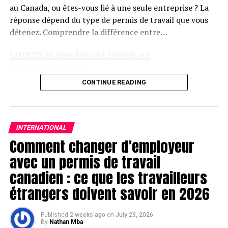
au Canada, ou êtes-vous lié à une seule entreprise ? La
réponse dépend du type de permis de travail que vous
détenez. Comprendre la différence entre…
CLIQUEZ ici pour lire tout l’article sur
www.immigates.com
CONTINUE READING
Rejoindre notre chaîne télégram pour avoir les
dernières infos
Cliquez ici
INTERNATIONAL
Comment changer d’employeur
avec un permis de travail
canadien : ce que les travailleurs
étrangers doivent savoir en 2026
Published
2 weeks ago
on
July 23, 2026
By
Nathan Mba