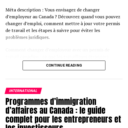
Méta description : Vous envisagez de changer
d’employeur au Canada ? Découvrez quand vous pouvez
changer d’emploi, comment mettre à jour votre permis
de travail et les étapes à suivre pour éviter les
problèmes juridiques.
Comment changer d’employeur avec un permis de
travail canadien : ce que les travailleurs étrangers
doivent savoir en…
CONTINUE READING
CLIQUEZ ici pour lire tout l’article sur
www.immigates.com
INTERNATIONAL
Rejoindre notre chaîne télégram pour avoir les
Programmes d’immigration
dernières infos
d’affaires au Canada : le guide
Cliquez ici
complet pour les entrepreneurs et
les investisseurs