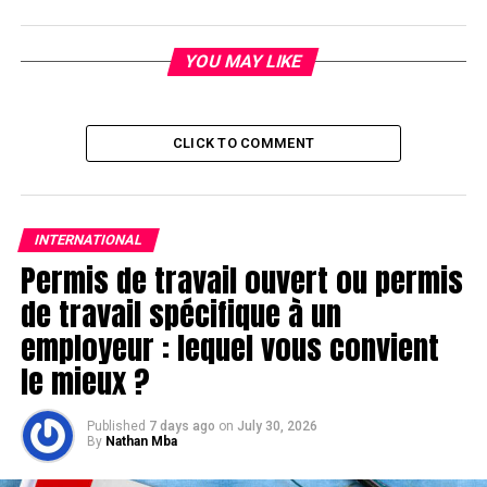
YOU MAY LIKE
CLICK TO COMMENT
INTERNATIONAL
Permis de travail ouvert ou permis
de travail spécifique à un
employeur : lequel vous convient
le mieux ?
Published
7 days ago
on
July 30, 2026
By
Nathan Mba