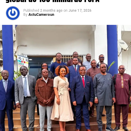
Published
2 months ago
on
June 17, 2026
By
ActuCameroun