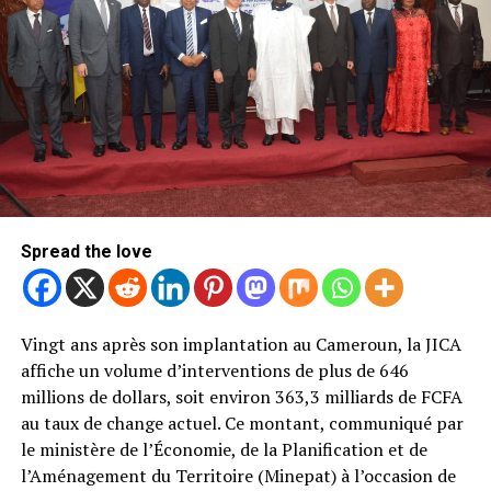
LE NIGERIA AU CŒUR DE LA NOUVELLE
STRATÉGIE
C’est dans cette logique que le ministère du Commerce
met désormais le Nigeria au premier plan. Le voisin de
l’ouest réunit plusieurs atouts. Avec près de
245
millions d’habitants
et une capacité annuelle de
transformation estimée à
150 000 tonnes
, il représente
Spread the love
un marché régional d’une toute autre dimension. Le
Cameroun entend également capitaliser sur sa propre
montée en puissance industrielle.
Vingt ans après son implantation au Cameroun, la JICA
Les chiffres de l’ONCC illustrent cette évolution. En une
affiche un volume d’interventions de plus de 646
seule campagne, les volumes transformés localement
millions de dollars, soit environ 363,3 milliards de FCFA
ont progressé de près de
28 %
, atteignant
109 431
au taux de change actuel. Ce montant, communiqué par
tonnes
. Cette progression conforte l’ambition des
le ministère de l’Économie, de la Planification et de
autorités de faire de la transformation un levier de
l’Aménagement du Territoire (Minepat) à l’occasion de