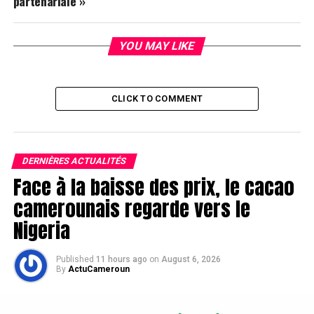
partenariale »
YOU MAY LIKE
CLICK TO COMMENT
DERNIÈRES ACTUALITÉS
Face à la baisse des prix, le cacao
camerounais regarde vers le
Nigeria
Published
11 hours ago
on
August 6, 2026
By
ActuCameroun