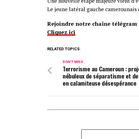
Une nouvelle étape majeure vient d’ê
Le jeune latéral gauche camerounais d
Rejoindre notre chaîne télégram p
Cliquez ici
RELATED TOPICS:
DON'T MISS
Terrorisme au Cameroun : proj
nébuleux de séparatisme et de 
en calamiteuse désespérance