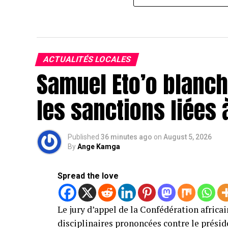
ACTUALITÉS LOCALES
Samuel Eto’o blanchi
les sanctions liées 
Published
36 minutes ago
on
August 5, 2026
By
Ange Kamga
Spread the love
Le jury d’appel de la Confédération africai
disciplinaires prononcées contre le présid