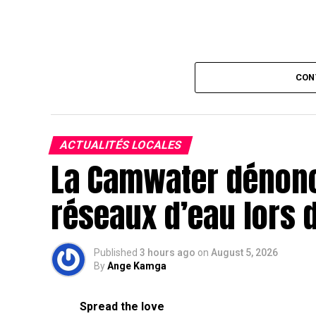
CON
ACTUALITÉS LOCALES
La Camwater dénonc
réseaux d’eau lors d
Published
3 hours ago
on
August 5, 2026
By
Ange Kamga
Spread the love