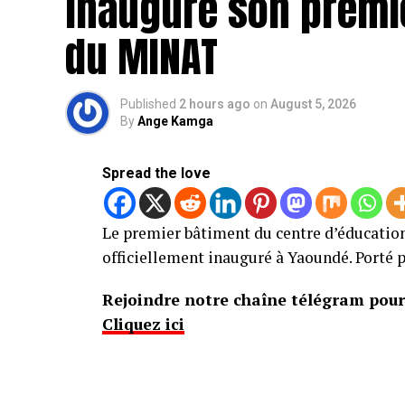
inaugure son premie
du MINAT
Published
2 hours ago
on
August 5, 2026
By
Ange Kamga
Spread the love
Le premier bâtiment du centre d’éducation
officiellement inauguré à Yaoundé. Porté p
Rejoindre notre chaîne télégram pour 
Cliquez ici