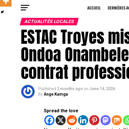
ACCUEIL
DERNIÈRES A
ACTUALITÉS LOCALES
ESTAC Troyes mis
Ondoa Onambele
contrat professi
Published
2 months ago
on
June 14, 2026
By
Ange Kamga
Spread the love