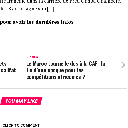
tre franchie dans la carrière de Fred Ondoa Onambele.
e 18 ans a signé son […]
our avoir les dernières infos
UP NEXT
ets
Le Maroc tourne le dos à la CAF : la
califat
fin d’une époque pour les
compétitions africaines ?
YOU MAY LIKE
CLICK TO COMMENT