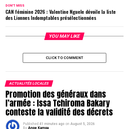
DON'T MISS
CAN féminine 2026 : Valentine Nguele dévoile la liste
des Lionnes Indomptables présélectionnées
YOU MAY LIKE
CLICK TO COMMENT
ACTUALITÉS LOCALES
Promotion des généraux dans
l’armée : Issa Tchiroma Bakary
conteste la validité des décrets
Published
41 minutes ago
on
August 5, 2026
By
Ange Kamga