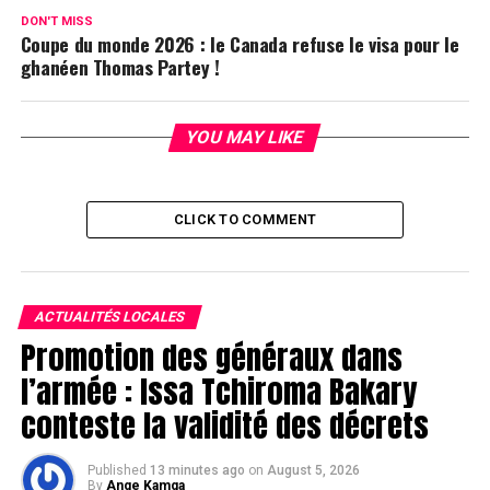
DON'T MISS
Coupe du monde 2026 : le Canada refuse le visa pour le
ghanéen Thomas Partey !
YOU MAY LIKE
CLICK TO COMMENT
ACTUALITÉS LOCALES
Promotion des généraux dans
l’armée : Issa Tchiroma Bakary
conteste la validité des décrets
Published
13 minutes ago
on
August 5, 2026
By
Ange Kamga