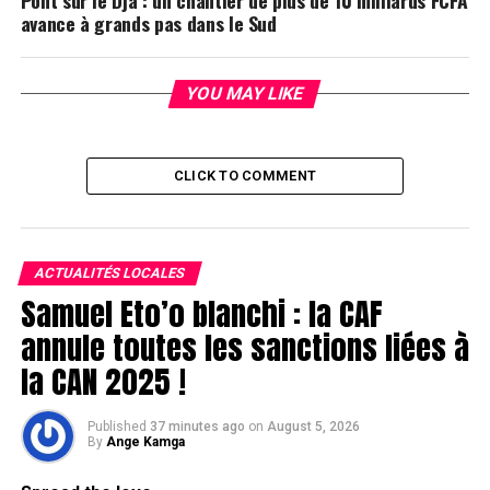
Pont sur le Dja : un chantier de plus de 10 milliards FCFA
avance à grands pas dans le Sud
YOU MAY LIKE
CLICK TO COMMENT
ACTUALITÉS LOCALES
Samuel Eto’o blanchi : la CAF
annule toutes les sanctions liées à
la CAN 2025 !
Published
37 minutes ago
on
August 5, 2026
By
Ange Kamga