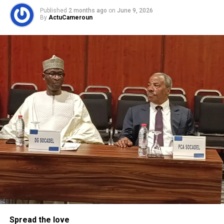
Published
2 months ago
on
June 9, 2026
By
ActuCameroun
Spread the love