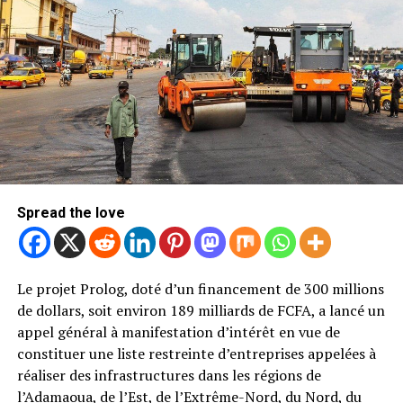
par abandonner ce projet controversé début août : «
Après avoir écouté attentivement tous les points de
vue, il est devenu clair que ce projet a créé des divisions
qui, indépendamment du niveau de soutien, ne sont plus
dans l’intérêt de l’objectif fixé au départ. Notre mission
a toujours été — et sera toujours — d’unir et d’améliorer
», a expliqué la FIFA dans un communiqué.
Résultat : l’élection présidentielle prévue le 17 mars
2027 s’annonce beaucoup moins prévisible que prévu.
Spread the love
Un poste rarement contesté dans
l’histoire du football
Le projet Prolog, doté d’un financement de 300 millions
de dollars, soit environ 189 milliards de FCFA, a lancé un
Changer de président reste un événement rare à la FIFA.
appel général à manifestation d’intérêt en vue de
Depuis le premier d’entre eux, le journaliste français
constituer une liste restreinte d’entreprises appelées à
Robert Guérin, entré en fonction en 1904,
réaliser des infrastructures dans les régions de
l’organisation n’a connu que neuf présidents — et
l’Adamaoua, de l’Est, de l’Extrême-Nord, du Nord, du