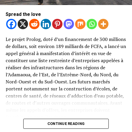
Résultat : l’élection présidentielle prévue le 17 mars
2027 s’annonce beaucoup moins prévisible que prévu.
Spread the love
Un poste rarement contesté dans
l’histoire du football
Le projet Prolog, doté d’un financement de 300 millions
de dollars, soit environ 189 milliards de FCFA, a lancé un
Changer de président reste un événement rare à la FIFA.
appel général à manifestation d’intérêt en vue de
Depuis le premier d’entre eux, le journaliste français
constituer une liste restreinte d’entreprises appelées à
Robert Guérin, entré en fonction en 1904,
réaliser des infrastructures dans les régions de
l’organisation n’a connu que neuf présidents — et
l’Adamaoua, de l’Est, de l’Extrême-Nord, du Nord, du
seulement trois depuis les années 1970, Joao Havelange
Nord-Ouest et du Sud-Ouest. Les futurs marchés
et Sepp Blatter ayant à eux deux cumulé plus de 40 ans
portent notamment sur la construction d’écoles, de
à ce poste.
centres de santé, de réseaux d’adduction d’eau potable,
de routes et d’autres ouvrages communautaires. Avant
C’est justement la chute de Blatter, empêtré dans un
même les appels d’offres, les entreprises doivent
scandale de corruption et reconnu coupable de
franchir une première étape.
manquement à l’éthique par la propre commission
CONTINUE READING
d’éthique de la FIFA, qui a conduit à limiter les mandats
Outre les références techniques, elles doivent