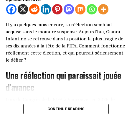
Il y a quelques mois encore, sa réélection semblait
acquise sans le moindre suspense. Aujourd’hui, Gianni
Infantino se retrouve dans la position la plus fragile de
ses dix années à la tête de la FIFA. Comment fonctionne
réellement cette élection, et qui pourrait sérieusement
le défier ?
Une réélection qui paraissait jouée
d’avance
Lors du Congrès de la FIFA à Vancouver en 2026, le
message d’Infantino ne laissait planer aucun doute : il
CONTINUE READING
briguerait un troisième mandat complet, jusqu’en 2031,
très probablement sans opposition sérieuse. Sur
Instagram, en avril, il concluait avec son enthousiasme