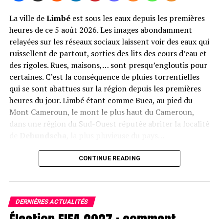
La ville de
Limbé
est sous les eaux depuis les premières
heures de ce 5 août 2026. Les images abondamment
relayées sur les réseaux sociaux laissent voir des eaux qui
ruissellent de partout, sorties des lits des cours d’eau et
des rigoles. Rues, maisons,… sont presqu’engloutis pour
certaines. C’est la conséquence de pluies torrentielles
qui se sont abattues sur la région depuis les premières
heures du jour. Limbé étant comme Buea, au pied du
Mont Cameroun, le mont le plus haut du Cameroun,
dans une région du Sud-Ouest réputée abriter la localité
de
Debundscha
, la plus pluvieuse du pays…
Les corps des victimes
(images des réseaux sociaux).
CONTINUE READING
Le bilan provisoire parle de trois morts, selon des
sources concordantes : une femme enceinte, sa sœur et
leur son oncle. Ils ont été ensevelis par les eaux en furie.
DERNIÈRES ACTUALITÉS
La situation n’est pas encore revenue à la normale, et
les recherches se poursuivent encore dans les quartiers.