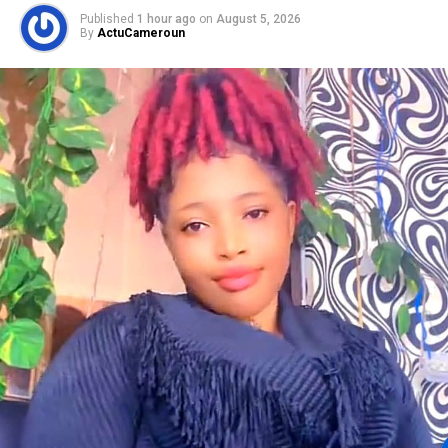
Published
1 hour ago
on
August 5, 2026
By
ActuCameroun