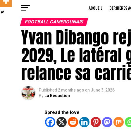
ACCUEIL
DERNIÈRES A
FOOTBALL CAMEROUNAIS
Yvan Dibango rej
2029, Le latéra
relance sa carri
Published
2 months ago
on
June 3, 2026
By
La Rédaction
Spread the love