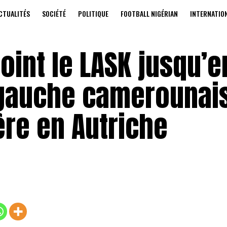
CTUALITÉS
SOCIÉTÉ
POLITIQUE
FOOTBALL NIGÉRIAN
INTERNATIO
oint le LASK jusqu’e
l gauche camerounai
ère en Autriche