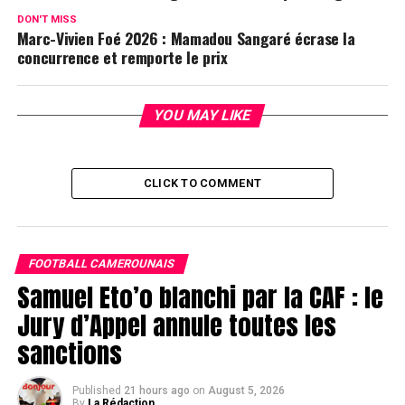
DON'T MISS
Marc-Vivien Foé 2026 : Mamadou Sangaré écrase la
concurrence et remporte le prix
YOU MAY LIKE
CLICK TO COMMENT
FOOTBALL CAMEROUNAIS
Samuel Eto’o blanchi par la CAF : le
Jury d’Appel annule toutes les
sanctions
Published
21 hours ago
on
August 5, 2026
By
La Rédaction