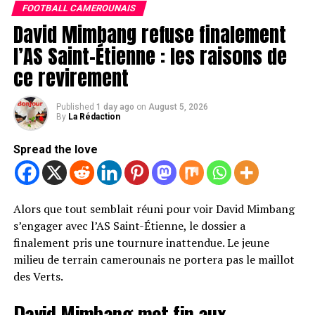
Si cette étape est validée, le joueur de 24 ans signera un
FOOTBALL CAMEROUNAIS
annulées.
contrat de deux saisons avec le club allemand. Les
David Mimbang refuse finalement
discussions entre les différentes parties ont abouti à un
l’AS Saint-Étienne : les raisons de
accord, ouvrant la voie à une officialisation très
ce revirement
prochaine.
Pour Schalke 04, cette arrivée représenterait un renfort
Published
1 day ago
on
August 5, 2026
de poids au milieu de terrain. Le club, qui nourrit de
By
La Rédaction
grandes ambitions cette saison, mise sur l’expérience
Spread the love
d’un joueur déjà habitué au très haut niveau en
Bundesliga.
Un nouveau défi pour l’international
Alors que tout semblait réuni pour voir David Mimbang
s’engager avec l’AS Saint-Étienne, le dossier a
camerounais
finalement pris une tournure inattendue. Le jeune
milieu de terrain camerounais ne portera pas le maillot
Après plusieurs saisons sous les couleurs de l’Eintracht
des Verts.
Francfort, Dina Ebimbe s’apprête à tourner une
nouvelle page de sa carrière. Formé au Paris Saint-
David Mimbang met fin aux