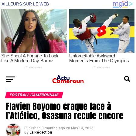
FOOTBALL CAMEROUNAIS
Flavien Boyomo craque face à
l’Atlético, Osasuna recule encore
Published
3 months ago
on
May 13, 2026
By
La Rédaction