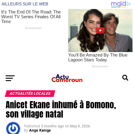
ACTUALITÉS LOCALES
Anicet Ekane inhumé à Bomono,
son village natal
Published
3 months ago
on
May 9, 2026
By
Ange Kamga