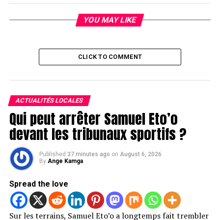
YOU MAY LIKE
CLICK TO COMMENT
ACTUALITÉS LOCALES
Qui peut arrêter Samuel Eto’o
devant les tribunaux sportifs ?
Published
37 minutes ago
on
August 6, 2026
By
Ange Kamga
Spread the love
Sur les terrains, Samuel Eto’o a longtemps fait trembler