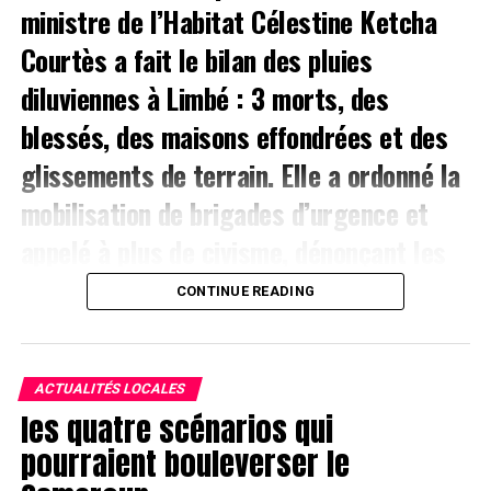
ministre de l’Habitat Célestine Ketcha
Courtès a fait le bilan des pluies
diluviennes à Limbé : 3 morts, des
blessés, des maisons effondrées et des
glissements de terrain. Elle a ordonné la
mobilisation de brigades d’urgence et
appelé à plus de civisme, dénonçant les
dépôts d’ordures et l’occupation des
CONTINUE READING
zones inondables.
Le Gouvernement est à pied d’œuvre après les
ACTUALITÉS LOCALES
intempéries meurtrières qui ont frappé Limbé. Dans un
les quatre scénarios qui
communiqué signé le 5 août 2026, la ministre de
l’Habitat et du Développement urbain, Célestine Ketcha
pourraient bouleverser le
Courtès, dresse un bilan provisoire lourd : de graves