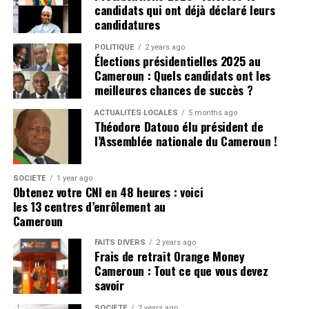
candidats qui ont déjà déclaré leurs
candidatures
La Constitution établit Yaoundé comme siège des
institutions du pays. Elle ne stipule pas que le président
POLITIQUE
2 years ago
Élections présidentielles 2025 au
doive résider physiquement à Yaoundé, vivre au
Cameroun : Quels candidats ont les
Cameroun pendant un nombre minimum de jours, ni
meilleures chances de succès ?
rentrer après une période déterminée à l’étranger.
ACTUALITÉS LOCALES
5 months ago
Théodore Datouo élu président de
L’absence en elle-même ne crée pas de vacance du
l’Assemblée nationale du Cameroun !
poste. Cela signifie que le pays pourrait, juridiquement,
continuer d’être gouverné depuis un hôtel à Genève
pendant des mois, voire des années, à condition que le
SOCIÉTÉ
1 year ago
Obtenez votre CNI en 48 heures : voici
président reste en vie, ne démissionne pas et ne soit pas
les 13 centres d’enrôlement au
formellement déclaré inapte à exercer ses fonctions.
Cameroun
Le délai constitutionnel inexistant
FAITS DIVERS
2 years ago
Frais de retrait Orange Money
Cameroun : Tout ce que vous devez
L’article 6 révisé de la Constitution ne reconnaît que
savoir
trois circonstances susceptibles de créer une vacance à
la présidence de la République : le décès, la démission ou
SOCIÉTÉ
2 years ago