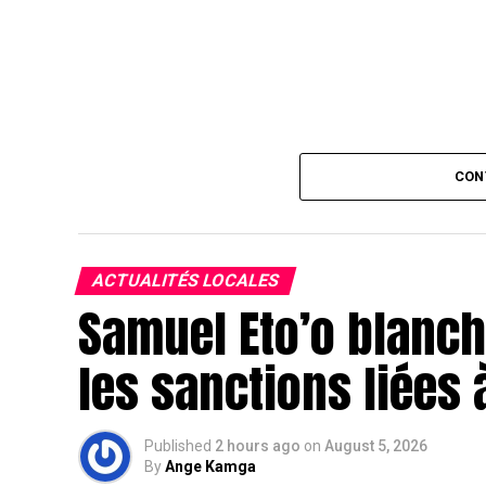
CON
ACTUALITÉS LOCALES
Samuel Eto’o blanchi
les sanctions liées 
Published
2 hours ago
on
August 5, 2026
By
Ange Kamga