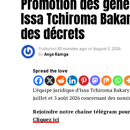
Promotion des géné
Issa Tchiroma Bakary
des décrets
Published
45 minutes ago
on
August 5, 2026
By
Ange Kamga
Spread the love
L’équipe juridique d’Issa Tchiroma Bakary 
juillet et 3 août 2026 concernant des nomi
Rejoindre notre chaîne télégram pour 
Cliquez ici