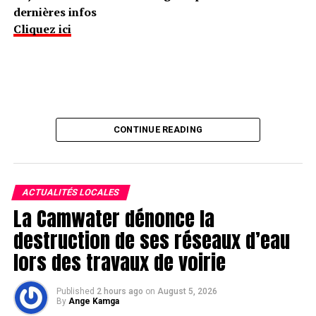
dernières infos
Cliquez ici
CONTINUE READING
ACTUALITÉS LOCALES
La Camwater dénonce la
destruction de ses réseaux d’eau
lors des travaux de voirie
Published
2 hours ago
on
August 5, 2026
By
Ange Kamga