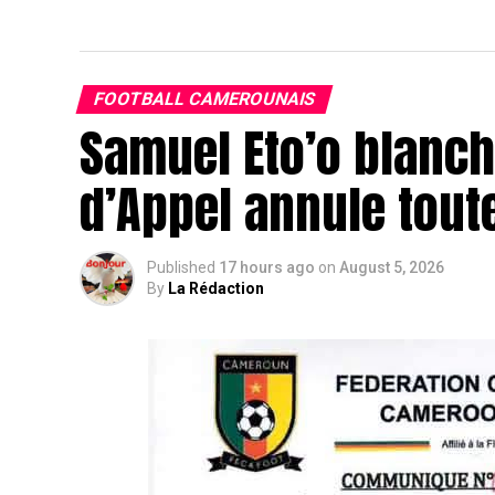
FOOTBALL CAMEROUNAIS
Samuel Eto’o blanchi
d’Appel annule tout
Published
17 hours ago
on
August 5, 2026
By
La Rédaction