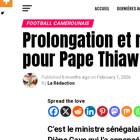
ACCUEIL
DERNIÈRES A
FOOTBALL CAMEROUNAIS
Prolongation et 
pour Pape Thiaw
Published
6 months ago
on
February 1, 2026
By
La Rédaction
Spread the love
C’est le ministre sénégala