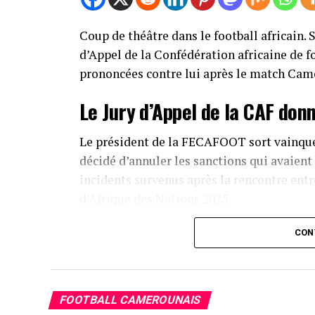
Coup de théâtre dans le football africain.
d’Appel de la Confédération africaine de f
prononcées contre lui après le match Cam
Le Jury d’Appel de la CAF don
Le président de la FECAFOOT sort vainqueu
décidé d’annuler les sanctions qui avaient 
incidents survenus après la rencontre ent
d’Afrique des Nations 2025.
Cette décision marque un revirement majeu
CON
nombreuses réactions au sein du football a
Les sanctions de quatre matc
FOOTBALL CAMEROUNAIS