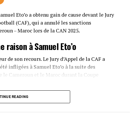
 Samuel Eto’o a obtenu gain de cause devant le Jury
ootball (CAF), qui a annulé les sanctions
eroun – Maroc lors de la CAN 2025
.
ne raison à Samuel Eto’o
r de son recours. Le Jury d’Appel de la CAF a
été infligées à Samuel Eto’o à la suite des
re le Cameroun et le Maroc durant la Coupe
r dans un dossier qui avait suscité de
TINUE READING
fricain.
hs et l’amende sont annulées