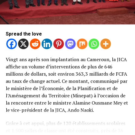
C’est dans cette logique que le ministère du Commerce
met désormais le Nigeria au premier plan. Le voisin de
l’ouest réunit plusieurs atouts. Avec près de
245
millions d’habitants
et une capacité annuelle de
transformation estimée à
150 000 tonnes
, il représente
Spread the love
un marché régional d’une toute autre dimension. Le
Cameroun entend également capitaliser sur sa propre
montée en puissance industrielle.
Vingt ans après son implantation au Cameroun, la JICA
Les chiffres de l’ONCC illustrent cette évolution. En une
affiche un volume d’interventions de plus de 646
seule campagne, les volumes transformés localement
millions de dollars, soit environ 363,3 milliards de FCFA
ont progressé de près de
28 %
, atteignant
109 431
au taux de change actuel. Ce montant, communiqué par
tonnes
. Cette progression conforte l’ambition des
le ministère de l’Économie, de la Planification et de
autorités de faire de la transformation un levier de
l’Aménagement du Territoire (Minepat) à l’occasion de
création de valeur. Le ministère estime par ailleurs que
la rencontre entre le ministre Alamine Ousmane Mey et
les capacités industrielles installées avoisinent
le vice-président de la JICA, Ando Naoki.
désormais
250 000 tonnes
, soit entre
70 et 80 %
des
Grâce à cet appui, plus de 120 établissements scolaires
volumes produits ces dernières années.
et 1 500 salles de classe ont été construits, près de 36