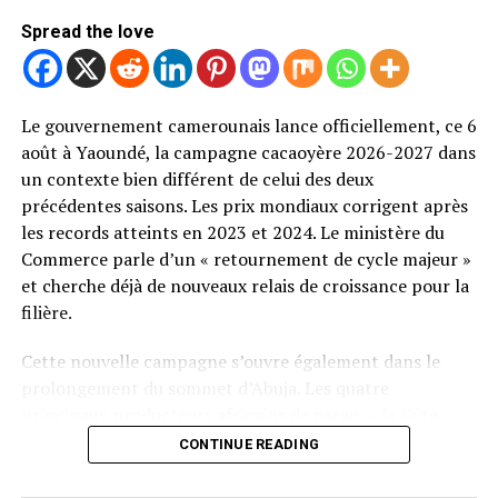
Spread the love
Le gouvernement camerounais lance officiellement, ce 6
août à Yaoundé, la campagne cacaoyère 2026-2027 dans
un contexte bien différent de celui des deux
précédentes saisons. Les prix mondiaux corrigent après
les records atteints en 2023 et 2024. Le ministère du
Commerce parle d’un « retournement de cycle majeur »
et cherche déjà de nouveaux relais de croissance pour la
filière.
Cette nouvelle campagne s’ouvre également dans le
prolongement du sommet d’Abuja. Les quatre
principaux producteurs africains de cacao — la Côte
d’Ivoire, le Ghana, le Cameroun et le Nigeria — y ont
CONTINUE READING
affiché une ambition commune : transformer davantage
leurs fèves sur le continent afin de capter une part plus