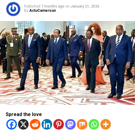
Published
7 months ago
on
January 21, 2026
By
ActuCameroun
Spread the love