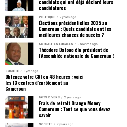
candidats qui ont déjà déclaré leurs
continentale africaine. L’Office accélère également le
candidatures
déploiement du
Système national de traçabilité unifié
du cacao
, destiné à répondre aux nouvelles exigences
POLITIQUE
2 years ago
Élections présidentielles 2025 au
internationales, notamment européennes, tout en
Cameroun : Quels candidats ont les
sécurisant les exportations vers les marchés voisins.
meilleures chances de succès ?
UNE PROMESSE À CONFIRMER
ACTUALITÉS LOCALES
5 months ago
Théodore Datouo élu président de
l’Assemblée nationale du Cameroun !
Le ministère lie directement cette stratégie à une
meilleure rémunération des producteurs. « L’élément
nouveau, qui pourrait être déterminant pour
SOCIÉTÉ
1 year ago
Obtenez votre CNI en 48 heures : voici
l’amélioration du prix au producteur, est la montée en
les 13 centres d’enrôlement au
puissance de la transformation locale », affirme le
Cameroun
communiqué.
FAITS DIVERS
2 years ago
Les performances enregistrées en 2024-2025 semblent
Frais de retrait Orange Money
Cameroun : Tout ce que vous devez
conforter cette orientation. La progression simultanée
savoir
de la production commercialisée, de la transformation
industrielle et de la valeur des exportations montre que
SOCIÉTÉ
2 years ago