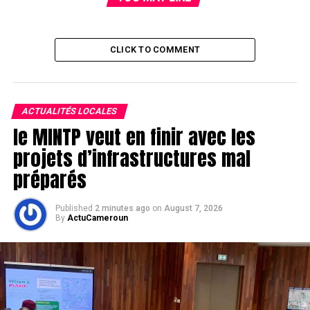
CLICK TO COMMENT
ACTUALITÉS LOCALES
le MINTP veut en finir avec les
projets d’infrastructures mal
préparés
Published
2 minutes ago
on
August 7, 2026
By
ActuCameroun