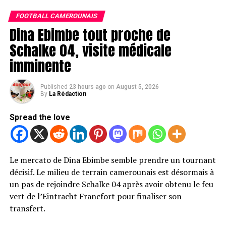
Nations 2025.
FOOTBALL CAMEROUNAIS
Cette décision marque un revirement majeur dans un
Dina Ebimbe tout proche de
dossier qui avait suscité de nombreuses réactions au sein
Schalke 04, visite médicale
du football africain.
imminente
Les sanctions de quatre matchs et
Published
23 hours ago
on
August 5, 2026
l’amende sont annulées
By
La Rédaction
Avec cette décision, Samuel Eto’o est totalement
Spread the love
blanchi dans cette affaire. La suspension de quatre
matchs qui le visait est levée, tout comme l’amende de
20 000 dollars qui lui avait été infligée.
Le mercato de Dina Ebimbe semble prendre un tournant
décisif. Le milieu de terrain camerounais est désormais à
Le président de la Fédération camerounaise de football
un pas de rejoindre Schalke 04 après avoir obtenu le feu
n’est donc plus concerné par ces mesures disciplinaires
vert de l’Eintracht Francfort pour finaliser son
et retrouve l’intégralité de ses prérogatives dans les
transfert.
compétitions organisées sous l’égide de la CAF.