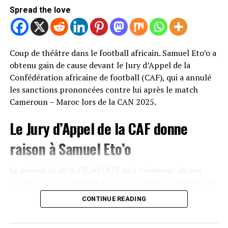
Spread the love
Coup de théâtre dans le football africain. Samuel Eto’o a
obtenu gain de cause devant le Jury d’Appel de la
Confédération africaine de football (CAF), qui a annulé
les sanctions prononcées contre lui après le match
Cameroun – Maroc lors de la CAN 2025
.
Le Jury d’Appel de la CAF donne
raison à Samuel Eto’o
Le président de la FECAFOOT sort vainqueur de son
recours. Le Jury d’Appel de la CAF a décidé d’annuler les
sanctions qui avaient été infligées à Samuel Eto’o à la
CONTINUE READING
suite des incidents survenus après la rencontre entre le
Cameroun et le Maroc durant la Coupe d’Afrique des