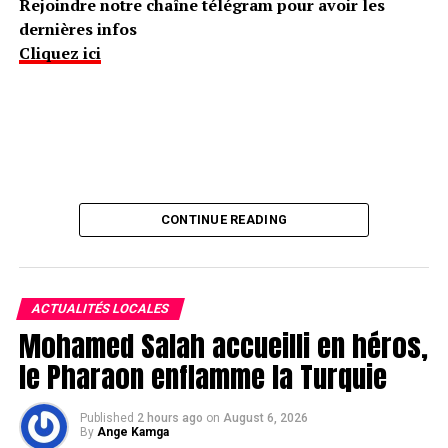
Rejoindre notre chaîne télégram pour avoir les
dernières infos
Cliquez ici
CONTINUE READING
ACTUALITÉS LOCALES
Mohamed Salah accueilli en héros,
le Pharaon enflamme la Turquie
Published
2 hours ago
on
August 6, 2026
By
Ange Kamga