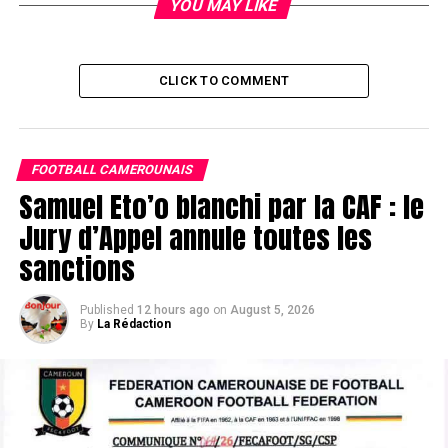
YOU MAY LIKE
CLICK TO COMMENT
FOOTBALL CAMEROUNAIS
Samuel Eto’o blanchi par la CAF : le
Jury d’Appel annule toutes les
sanctions
Published
12 hours ago
on
August 5, 2026
By
La Rédaction