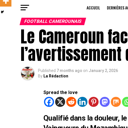
ACCUEIL
DERNIÈRES A
FOOTBALL CAMEROUNAIS
Le Cameroun face
l’avertissement
Published
7 months ago
on
January 2, 2026
By
La Rédaction
Spread the love
Qualifié dans la douleur,