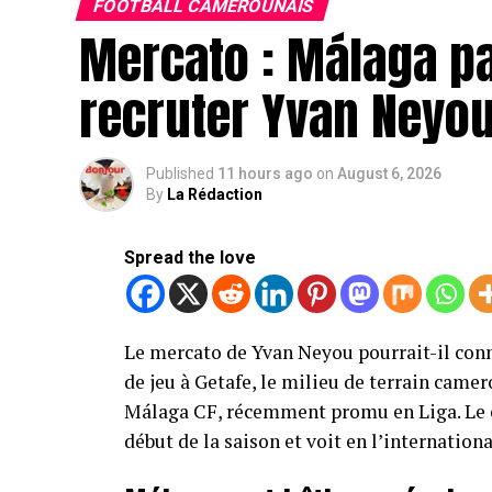
FOOTBALL CAMEROUNAIS
Mercato : Málaga pa
recruter Yvan Neyo
Published
11 hours ago
on
August 6, 2026
By
La Rédaction
Spread the love
Le mercato de Yvan Neyou pourrait-il con
de jeu à Getafe, le milieu de terrain camer
Málaga CF, récemment promu en Liga. Le cl
début de la saison et voit en l’internation