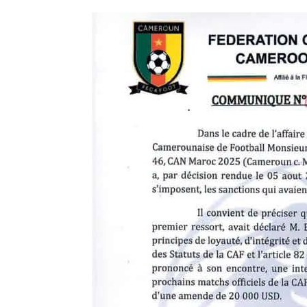
À y regarder de plus près, un départ tempor
conserverait un joueur sous contrat tout e
Málaga récupérerait un milieu déjà habitu
Un prêt envisagé dès cet été
D’après plusieurs médias spécialisés, Getaf
clôture du mercato. Une formule qui perme
confiance.
Pourtant, le dossier reste ouvert. Selon l
souhaite encore convaincre le staff de Getaf
l’intérêt grandissant de plusieurs clubs po
Des prétendants également en
Málaga n’est pas seul dans cette course. L