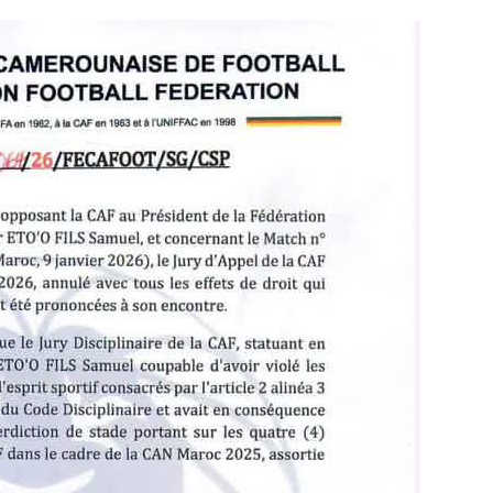
aire pourrait satisfaire toutes les parties. Getafe
n lui offrant davantage de temps de jeu, tandis que
é aux exigences du football espagnol.
e ne fermerait pas la porte à un prêt avant la
ttrait au joueur de retrouver du rythme et de la
es informations exclusives d’Africafoot, Yvan Neyou
e et gagner sa place au sein de l’effectif. Mais
urrait accélérer les discussions.
 Italie et en France
e milieu défensif camerounais attire aussi