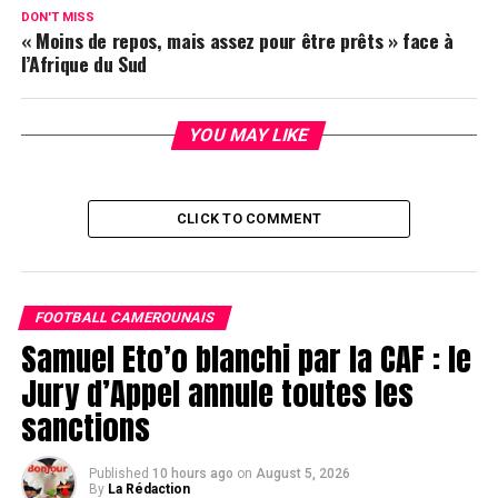
DON'T MISS
« Moins de repos, mais assez pour être prêts » face à
l’Afrique du Sud
YOU MAY LIKE
CLICK TO COMMENT
FOOTBALL CAMEROUNAIS
Samuel Eto’o blanchi par la CAF : le
Jury d’Appel annule toutes les
sanctions
Published
10 hours ago
on
August 5, 2026
By
La Rédaction