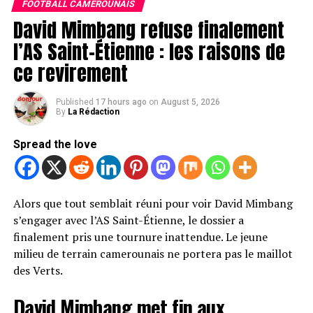
Si cette étape est validée, le joueur de 24 ans signera un
FOOTBALL CAMEROUNAIS
annulées.
contrat de deux saisons avec le club allemand. Les
David Mimbang refuse finalement
discussions entre les différentes parties ont abouti à un
l’AS Saint-Étienne : les raisons de
accord, ouvrant la voie à une officialisation très
ce revirement
prochaine.
Pour Schalke 04, cette arrivée représenterait un renfort
Published
17 hours ago
on
August 5, 2026
de poids au milieu de terrain. Le club, qui nourrit de
By
La Rédaction
grandes ambitions cette saison, mise sur l’expérience
Spread the love
d’un joueur déjà habitué au très haut niveau en
Bundesliga.
Un nouveau défi pour l’international
Alors que tout semblait réuni pour voir David Mimbang
s’engager avec l’AS Saint-Étienne, le dossier a
camerounais
finalement pris une tournure inattendue. Le jeune
milieu de terrain camerounais ne portera pas le maillot
Après plusieurs saisons sous les couleurs de l’Eintracht
des Verts.
Francfort, Dina Ebimbe s’apprête à tourner une
nouvelle page de sa carrière. Formé au Paris Saint-
David Mimbang met fin aux
Germain, le Lion Indomptable s’était révélé en