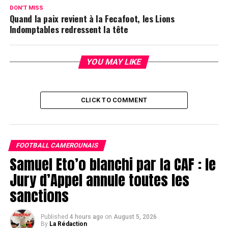
DON'T MISS
Quand la paix revient à la Fecafoot, les Lions
Indomptables redressent la tête
YOU MAY LIKE
CLICK TO COMMENT
FOOTBALL CAMEROUNAIS
Samuel Eto’o blanchi par la CAF : le
Jury d’Appel annule toutes les
sanctions
Published
4 hours ago
on
August 5, 2026
By
La Rédaction