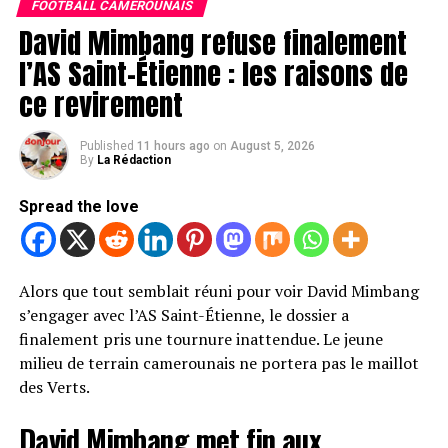
Si cette étape est validée, le joueur de 24 ans signera un
FOOTBALL CAMEROUNAIS
annulées.
contrat de deux saisons avec le club allemand. Les
David Mimbang refuse finalement
discussions entre les différentes parties ont abouti à un
l’AS Saint-Étienne : les raisons de
accord, ouvrant la voie à une officialisation très
ce revirement
prochaine.
Pour Schalke 04, cette arrivée représenterait un renfort
Published
11 hours ago
on
August 5, 2026
de poids au milieu de terrain. Le club, qui nourrit de
By
La Rédaction
grandes ambitions cette saison, mise sur l’expérience
Spread the love
d’un joueur déjà habitué au très haut niveau en
Bundesliga.
Un nouveau défi pour l’international
Alors que tout semblait réuni pour voir David Mimbang
s’engager avec l’AS Saint-Étienne, le dossier a
camerounais
finalement pris une tournure inattendue. Le jeune
milieu de terrain camerounais ne portera pas le maillot
Après plusieurs saisons sous les couleurs de l’Eintracht
des Verts.
Francfort, Dina Ebimbe s’apprête à tourner une
nouvelle page de sa carrière. Formé au Paris Saint-
David Mimbang met fin aux
Germain, le Lion Indomptable s’était révélé en