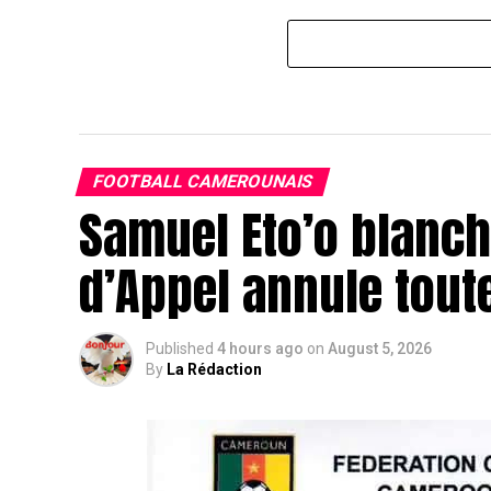
FOOTBALL CAMEROUNAIS
Samuel Eto’o blanchi
d’Appel annule tout
Published
4 hours ago
on
August 5, 2026
By
La Rédaction