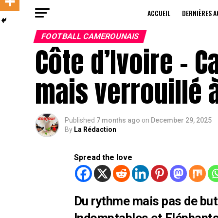
ACCUEIL
DERNIÈRES A
FOOTBALL CAMEROUNAIS
Côte d’Ivoire – 
mais verrouillé 
Published
7 months ago
on
December 29, 2025
By
La Rédaction
Spread the love
Du rythme mais pas de but