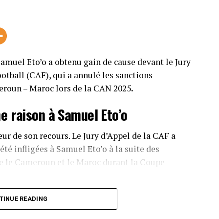
 Samuel Eto’o a obtenu gain de cause devant le Jury
ootball (CAF), qui a annulé les sanctions
eroun – Maroc lors de la CAN 2025
.
ne raison à Samuel Eto’o
r de son recours. Le Jury d’Appel de la CAF a
été infligées à Samuel Eto’o à la suite des
re le Cameroun et le Maroc durant la Coupe
r dans un dossier qui avait suscité de
TINUE READING
fricain.