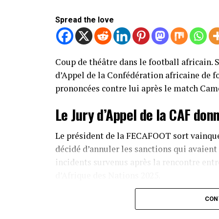
Spread the love
Coup de théâtre dans le football africain.
d’Appel de la Confédération africaine de f
prononcées contre lui après le match Cam
Le Jury d’Appel de la CAF don
Le président de la FECAFOOT sort vainqueu
décidé d’annuler les sanctions qui avaient 
incidents survenus après la rencontre ent
d’Afrique des Nations 2025.
Cette décision marque un revirement majeu
CON
nombreuses réactions au sein du football a