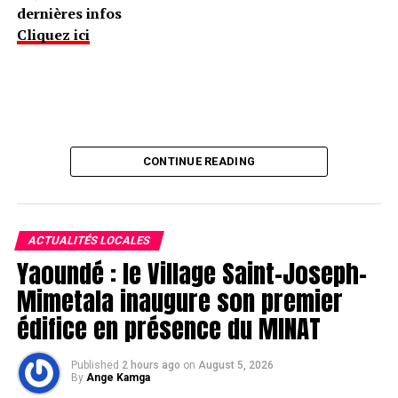
dernières infos
Cliquez ici
CONTINUE READING
ACTUALITÉS LOCALES
Yaoundé : le Village Saint-Joseph-
Mimetala inaugure son premier
édifice en présence du MINAT
Published
2 hours ago
on
August 5, 2026
By
Ange Kamga