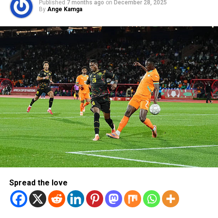
Published
7 months ago
on
December 28, 2025
By
Ange Kamga
Spread the love