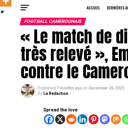
ACCUEIL
DERNIÈRES A
FOOTBALL CAMEROUNAIS
« Le match de d
très relevé », E
contre le Camer
Published
7 months ago
on
December 26, 2025
By
La Rédaction
Spread the love