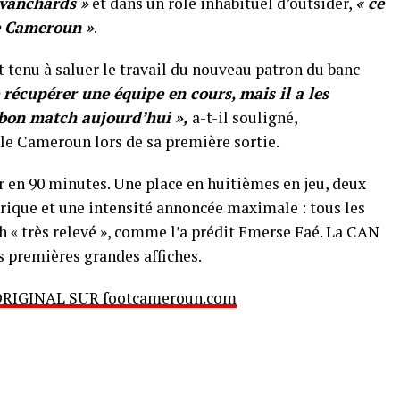
evanchards »
et dans un rôle inhabituel d’outsider,
« ce
e Cameroun »
.
 tenu à saluer le travail du nouveau patron du banc
de récupérer une équipe en cours, mais il a les
n bon match aujourd’hui »,
a-t-il souligné,
r le Cameroun lors de sa première sortie.
r en 90 minutes. Une place en huitièmes en jeu, deux
orique et une intensité annoncée maximale : tous les
h « très relevé », comme l’a prédit Emerse Faé. La CAN
es premières grandes affiches.
ORIGINAL SUR footcameroun.com