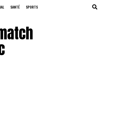
NAL
SANTÉ
SPORTS
 match
c