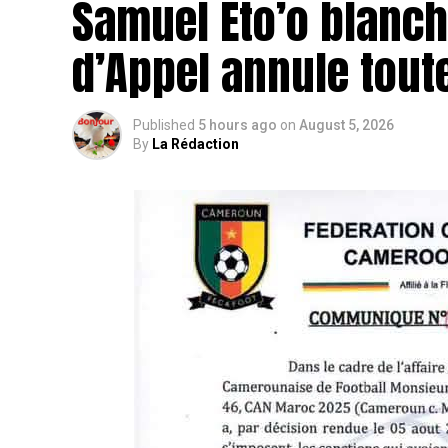
Samuel Eto’o blanchi
d’Appel annule tout
Published
5 hours ago
on
August 5, 2026
By
La Rédaction