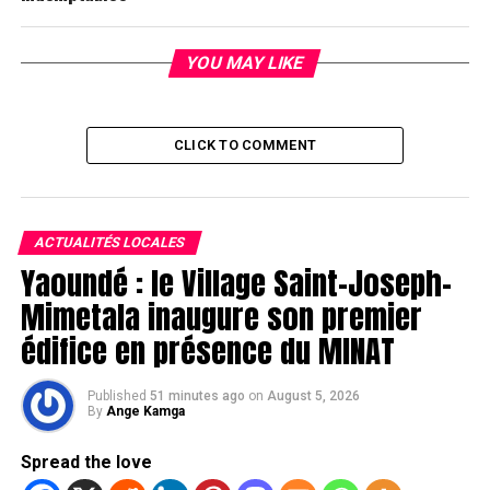
YOU MAY LIKE
CLICK TO COMMENT
ACTUALITÉS LOCALES
Yaoundé : le Village Saint-Joseph-
Mimetala inaugure son premier
édifice en présence du MINAT
Published
51 minutes ago
on
August 5, 2026
By
Ange Kamga
Spread the love