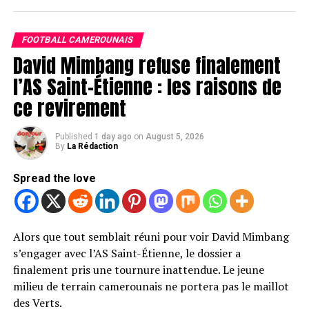
prochaines heures.
finalement convaincu le Jury d’Appel, qui a estimé que
les sanctions initialement prononcées devaient être
Si cette étape est validée, le joueur de 24 ans signera un
FOOTBALL CAMEROUNAIS
annulées.
contrat de deux saisons avec le club allemand. Les
David Mimbang refuse finalement
discussions entre les différentes parties ont abouti à un
l’AS Saint-Étienne : les raisons de
accord, ouvrant la voie à une officialisation très
ce revirement
prochaine.
Pour Schalke 04, cette arrivée représenterait un renfort
Published
1 day ago
on
August 5, 2026
de poids au milieu de terrain. Le club, qui nourrit de
By
La Rédaction
grandes ambitions cette saison, mise sur l’expérience
Spread the love
d’un joueur déjà habitué au très haut niveau en
Bundesliga.
Un nouveau défi pour l’international
Alors que tout semblait réuni pour voir David Mimbang
s’engager avec l’AS Saint-Étienne, le dossier a
camerounais
finalement pris une tournure inattendue. Le jeune
milieu de terrain camerounais ne portera pas le maillot
Après plusieurs saisons sous les couleurs de l’Eintracht
des Verts.
Francfort, Dina Ebimbe s’apprête à tourner une