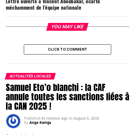
Lettre ouverte à Vincent Aboubakar, écarté
méchamment de l’équipe nationale
YOU MAY LIKE
CLICK TO COMMENT
ACTUALITÉS LOCALES
Samuel Eto’o blanchi : la CAF
annule toutes les sanctions liées à
la CAN 2025 !
Published
46 minutes ago
on
August 5, 2026
By
Ange Kamga