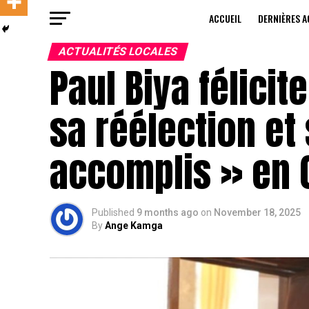
ACCUEIL
DERNIÈRES A
ACTUALITÉS LOCALES
Paul Biya félici
sa réélection et
accomplis » en C
Published
9 months ago
on
November 18, 2025
By
Ange Kamga