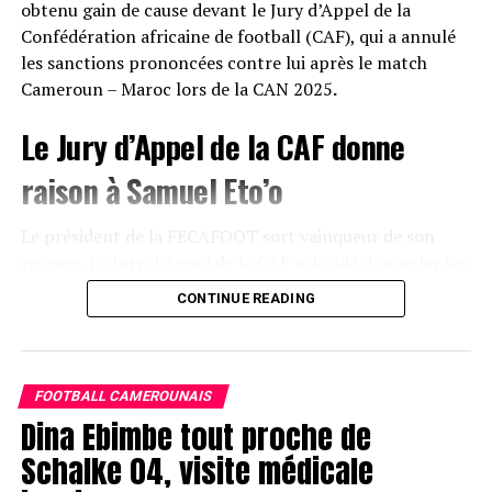
obtenu gain de cause devant le Jury d’Appel de la
Confédération africaine de football (CAF), qui a annulé
les sanctions prononcées contre lui après le match
Cameroun – Maroc lors de la CAN 2025
.
Le Jury d’Appel de la CAF donne
raison à Samuel Eto’o
Le président de la FECAFOOT sort vainqueur de son
recours. Le Jury d’Appel de la CAF a décidé d’annuler les
sanctions qui avaient été infligées à Samuel Eto’o à la
CONTINUE READING
suite des incidents survenus après la rencontre entre le
Cameroun et le Maroc durant la Coupe d’Afrique des
Nations 2025.
FOOTBALL CAMEROUNAIS
Cette décision marque un revirement majeur dans un
Dina Ebimbe tout proche de
dossier qui avait suscité de nombreuses réactions au sein
Schalke 04, visite médicale
du football africain.