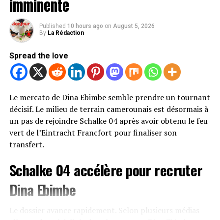
imminente
Les sanctions de quatre matchs et
Published
10 hours ago
on
August 5, 2026
l’amende sont annulées
By
La Rédaction
Avec cette décision, Samuel Eto’o est totalement
Spread the love
blanchi dans cette affaire. La suspension de quatre
matchs qui le visait est levée, tout comme l’amende de
20 000 dollars qui lui avait été infligée.
Le mercato de Dina Ebimbe semble prendre un tournant
décisif. Le milieu de terrain camerounais est désormais à
Le président de la Fédération camerounaise de football
un pas de rejoindre Schalke 04 après avoir obtenu le feu
n’est donc plus concerné par ces mesures disciplinaires
vert de l’Eintracht Francfort pour finaliser son
et retrouve l’intégralité de ses prérogatives dans les
transfert.
compétitions organisées sous l’égide de la CAF.
Schalke 04 accélère pour recruter
Une décision qui relance le débat
Dina Ebimbe
autour du dossier
Le dossier avance rapidement. Selon plusieurs médias
Cette issue favorable pour Samuel Eto’o pourrait