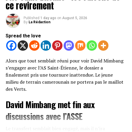
ce revirement
prochaine.
Pour Schalke 04, cette arrivée représenterait un renfort
Published
1 day ago
on
August 5, 2026
de poids au milieu de terrain. Le club, qui nourrit de
By
La Rédaction
grandes ambitions cette saison, mise sur l’expérience
Spread the love
d’un joueur déjà habitué au très haut niveau en
Bundesliga.
Un nouveau défi pour l’international
Alors que tout semblait réuni pour voir David Mimbang
s’engager avec l’AS Saint-Étienne, le dossier a
camerounais
finalement pris une tournure inattendue. Le jeune
milieu de terrain camerounais ne portera pas le maillot
Après plusieurs saisons sous les couleurs de l’Eintracht
des Verts.
Francfort, Dina Ebimbe s’apprête à tourner une
nouvelle page de sa carrière. Formé au Paris Saint-
David Mimbang met fin aux
Germain, le Lion Indomptable s’était révélé en
Allemagne grâce à sa puissance physique, sa qualité de
discussions avec l’ASSE
me
percussion et sa capacité à évoluer à plusieurs postes du
milieu.
Cette décision met un terme à une procédure qui aura
Le transfert semblait bien engagé, mais il n’ira