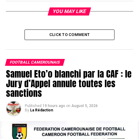
YOU MAY LIKE
CLICK TO COMMENT
FOOTBALL CAMEROUNAIS
Samuel Eto’o blanchi par la CAF : le
Jury d’Appel annule toutes les
sanctions
Published
19 hours ago
on
August 5, 2026
By
La Rédaction