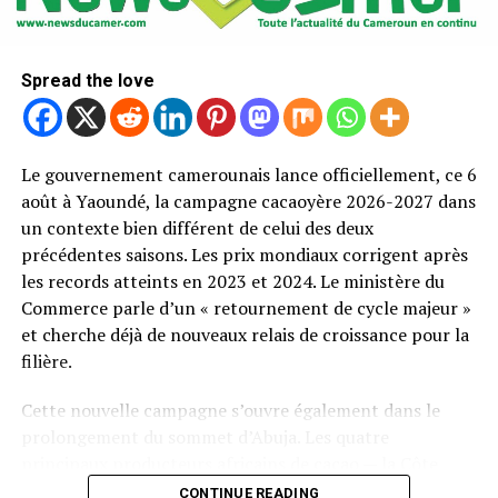
Spread the love
Le gouvernement camerounais lance officiellement, ce 6
août à Yaoundé, la campagne cacaoyère 2026-2027 dans
un contexte bien différent de celui des deux
précédentes saisons. Les prix mondiaux corrigent après
les records atteints en 2023 et 2024. Le ministère du
Commerce parle d’un « retournement de cycle majeur »
et cherche déjà de nouveaux relais de croissance pour la
filière.
Cette nouvelle campagne s’ouvre également dans le
prolongement du sommet d’Abuja. Les quatre
principaux producteurs africains de cacao — la Côte
d’Ivoire, le Ghana, le Cameroun et le Nigeria — y ont
CONTINUE READING