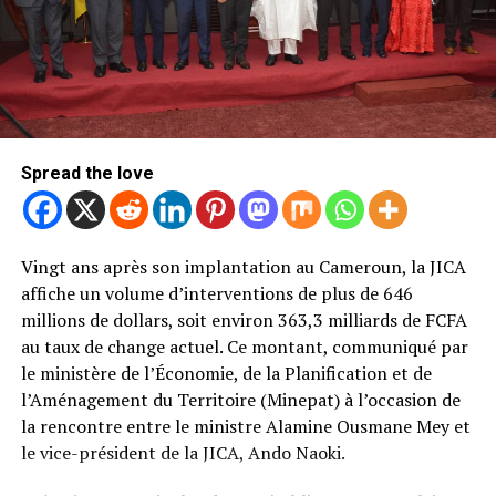
STRATÉGIE
C’est dans cette logique que le ministère du Commerce
met désormais le Nigeria au premier plan. Le voisin de
l’ouest réunit plusieurs atouts. Avec près de
245
millions d’habitants
et une capacité annuelle de
transformation estimée à
150 000 tonnes
, il représente
Spread the love
un marché régional d’une toute autre dimension. Le
Cameroun entend également capitaliser sur sa propre
montée en puissance industrielle.
Vingt ans après son implantation au Cameroun, la JICA
Les chiffres de l’ONCC illustrent cette évolution. En une
affiche un volume d’interventions de plus de 646
seule campagne, les volumes transformés localement
millions de dollars, soit environ 363,3 milliards de FCFA
ont progressé de près de
28 %
, atteignant
109 431
au taux de change actuel. Ce montant, communiqué par
tonnes
. Cette progression conforte l’ambition des
le ministère de l’Économie, de la Planification et de
autorités de faire de la transformation un levier de
l’Aménagement du Territoire (Minepat) à l’occasion de
création de valeur. Le ministère estime par ailleurs que
la rencontre entre le ministre Alamine Ousmane Mey et
les capacités industrielles installées avoisinent
le vice-président de la JICA, Ando Naoki.
désormais
250 000 tonnes
, soit entre
70 et 80 %
des