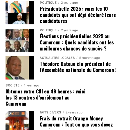
Les travaux accompagnent la mise en œuvre de
dernières infos
POLITIQUE
2 years ago
Présidentielle 2025 : voici les 10
nouveaux textes conformes à la Zone de libre-échange
Cliquez ici
candidats qui ont déjà déclaré leurs
continentale africaine. L’Office accélère également le
candidatures
déploiement du
Système national de traçabilité unifié
du cacao
, destiné à répondre aux nouvelles exigences
POLITIQUE
2 years ago
Élections présidentielles 2025 au
internationales, notamment européennes, tout en
Cameroun : Quels candidats ont les
sécurisant les exportations vers les marchés voisins.
meilleures chances de succès ?
UNE PROMESSE À CONFIRMER
ACTUALITÉS LOCALES
5 months ago
Théodore Datouo élu président de
l’Assemblée nationale du Cameroun !
Le ministère lie directement cette stratégie à une
meilleure rémunération des producteurs. « L’élément
nouveau, qui pourrait être déterminant pour
SOCIÉTÉ
1 year ago
Obtenez votre CNI en 48 heures : voici
l’amélioration du prix au producteur, est la montée en
les 13 centres d’enrôlement au
puissance de la transformation locale », affirme le
Cameroun
communiqué.
FAITS DIVERS
2 years ago
Les performances enregistrées en 2024-2025 semblent
Frais de retrait Orange Money
Cameroun : Tout ce que vous devez
conforter cette orientation. La progression simultanée