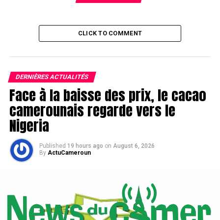
CLICK TO COMMENT
DERNIÈRES ACTUALITÉS
Face à la baisse des prix, le cacao
camerounais regarde vers le
Nigeria
Published
19 hours ago
on
August 6, 2026
By
ActuCameroun